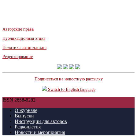
Авторские права
Публикационная этика
Политика антиплагиата
Рецензирование
Подписаться на новостную рассылку
Switch to English language
ISSN 2658-6282
О журнале
Выпуски
Инструкции для авторов
Редколлегия
Новости и мероприятия