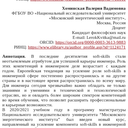
Хоминская Валерия Вадимовна
ФГБОУ ВО «Национальный исследовательский университет
«Московский энергетический институт»,
Москва, Россия
Доцент
Кандидат философских наук
E-mail: LerokKvitka@mail.ru
ORCID:
https://orcid.org/0000-0003-3613-9883
РИНЦ:
https://www.elibrary.ru/author_profile.asp?id=1124171
Аннотация.
В последние десятилетия soft-skills стали
неотъемлемым атрибутом для успешной карьеры инженера. Роль
этих компетенций в инженерном деле возрастает с каждым
годом. Европейская тенденция на усиление роли soft-skills в
инженерной сфере постепенно распространилась и на другие
страны и в настоящее время распространилась по всему миру.
Для инженера сегодня чрезвычайно важно обладать не только
знаниями и умениями в технической и технологической
отраслях, но и овладеть более широким спектром компетенций
во время обучения, что позволит расширить профессиональные
и карьерные возможности.
В 2020/2021 учебном году в программу магистратуры
Национального исследовательского университета “Московского
энергетического института” был введен новый курс,
направленный на усиление компонента soft-skills в инженерной