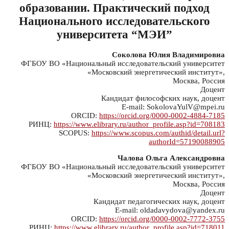
образовании. Практический подход
Национального исследовательского
университета “МЭИ”
Соколова Юлия Владимировна
ФГБОУ ВО «Национальный исследовательский университет
«Московский энергетический институт»,
Москва, Россия
Доцент
Кандидат философских наук, доцент
E-mail: SokolovaYulV@mpei.ru
ORCID:
https://orcid.org/0000-0002-4884-7185
РИНЦ:
https://www.elibrary.ru/author_profile.asp?id=708183
SCOPUS:
https://www.scopus.com/authid/detail.url?
authorId=57190088905
Чалова Ольга Александровна
ФГБОУ ВО «Национальный исследовательский университет
«Московский энергетический институт»,
Москва, Россия
Доцент
Кандидат педагогических наук, доцент
E-mail: oldadavydova@yandex.ru
ORCID:
https://orcid.org/0000-0002-7772-3755
РИНЦ:
https://www.elibrary.ru/author_profile.asp?id=718011