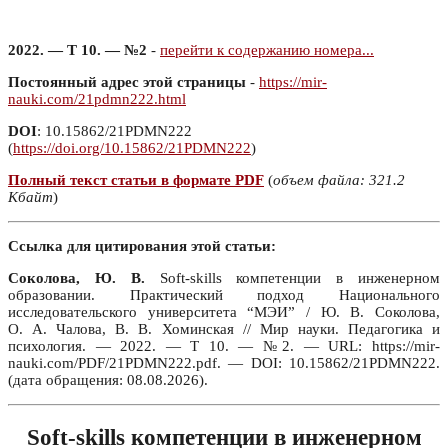
2022. — Т 10. — №2
-
перейти к содержанию номера...
Постоянный адрес этой страницы
-
https://mir-
nauki.com/21pdmn222.html
DOI
: 10.15862/21PDMN222
(
https://doi.org/10.15862/21PDMN222
)
Полный текст статьи в формате PDF
(
объем файла: 321.2
Кбайт
)
Ссылка для цитирования этой статьи:
Соколова, Ю. В.
Soft-skills компетенции в инженерном
образовании. Практический подход Национального
исследовательского университета “МЭИ” / Ю. В. Соколова,
О. А. Чалова, В. В. Хоминская // Мир науки. Педагогика и
психология. — 2022. — Т 10. — №2. — URL: https://mir-
nauki.com/PDF/21PDMN222.pdf. — DOI: 10.15862/21PDMN222.
(дата обращения: 08.08.2026).
Soft-skills компетенции в инженерном