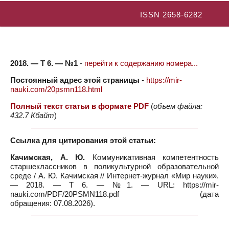
ISSN 2658-6282
2018. — Т 6. — №1
-
перейти к содержанию номера...
Постоянный адрес этой страницы
-
https://mir-
nauki.com/20psmn118.html
Полный текст статьи в формате PDF
(
объем файла:
432.7 Кбайт
)
Ссылка для цитирования этой статьи:
Качимская, А. Ю.
Коммуникативная компетентность
старшеклассников в поликультурной образовательной
среде / А. Ю. Качимская // Интернет-журнал «Мир науки».
— 2018. — Т 6. — №1. — URL: https://mir-
nauki.com/PDF/20PSMN118.pdf (дата
обращения: 07.08.2026).