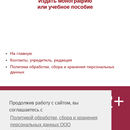
Издать монографию
или учебное пособие
На главную
Контакты, учредитель, редакция
Политика обработки, сбора и хранения персональных
данных
12+
© ООО «Издательство «Мир науки» \
«Publishing company «World of science»,
Продолжив работу с сайтом, вы
LLC Материалы, размещенные на сайте,
соглашаетесь с
охраняются Законом о защите авторских
прав. Публикация любых материалов
Политикой обработки, сбора и хранения
этого сайта запрещена без
персональных данных ООО
предварительного согласования с