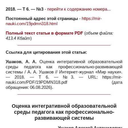
2018. — Т 6. — №3
-
перейти к содержанию номера...
Постоянный адрес этой страницы
-
https://mir-
nauki.com/19pdmn318.html
Полный текст статьи в формате PDF
(
объем файла:
413.4 Кбайт
)
Ссылка для цитирования этой статьи:
Ушаков, А. А.
Оценка интегративной образовательной
среды педагога как профессионально-развивающей
системы / А. А. Ушаков // Интернет-журнал «Мир науки».
— 2018. — Т 6. — №3. — URL: https://mir-
nauki.com/PDF/19PDMN318.pdf (дата
обращения: 06.08.2026).
Оценка интегративной образовательной
среды педагога как профессионально-
развивающей системы
Ушаков Алексей Антонидович