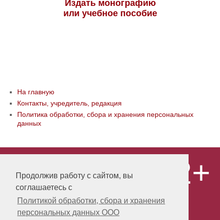
Издать монографию
или учебное пособие
На главную
Контакты, учредитель, редакция
Политика обработки, сбора и хранения персональных
данных
12+
© ООО «Издательство «Мир науки» \
«Publishing company «World of science»,
Продолжив работу с сайтом, вы
LLC Материалы, размещенные на сайте,
соглашаетесь с
охраняются Законом о защите авторских
прав. Публикация любых материалов
Политикой обработки, сбора и хранения
этого сайта запрещена без
персональных данных ООО
предварительного согласования с