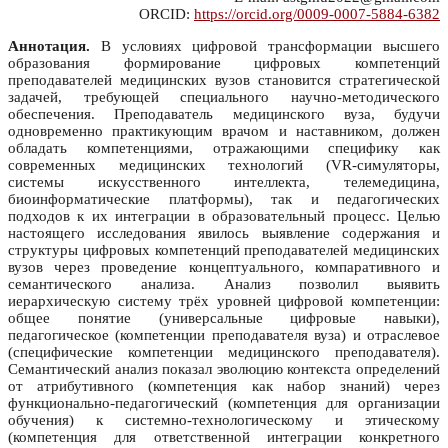
ORCID:
https://orcid.org/0009-0007-5884-6382
Аннотация.
В условиях цифровой трансформации высшего
образования формирование цифровых компетенций
преподавателей медицинских вузов становится стратегической
задачей, требующей специального научно-методического
обеспечения. Преподаватель медицинского вуза, будучи
одновременно практикующим врачом и наставником, должен
обладать компетенциями, отражающими специфику как
современных медицинских технологий (VR-симуляторы,
системы искусственного интеллекта, телемедицина,
биоинформатические платформы), так и педагогических
подходов к их интеграции в образовательный процесс. Целью
настоящего исследования явилось выявление содержания и
структуры цифровых компетенций преподавателей медицинских
вузов через проведение концептуального, компаративного и
семантического анализа. Анализ позволил выявить
иерархическую систему трёх уровней цифровой компетенции:
общее понятие (универсальные цифровые навыки),
педагогическое (компетенции преподавателя вуза) и отраслевое
(специфические компетенции медицинского преподавателя).
Семантический анализ показал эволюцию контекста определений
от атрибутивного (компетенция как набор знаний) через
функционально-педагогический (компетенция для организации
обучения) к системно-технологическому и этическому
(компетенция для ответственной интеграции конкретного