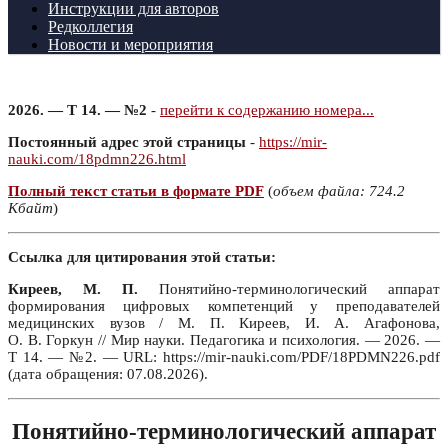
Инструкции для авторов
Редколлегия
Новости и мероприятия
2026. — Т 14. — №2
-
перейти к содержанию номера...
Постоянный адрес этой страницы
-
https://mir-
nauki.com/18pdmn226.html
Полный текст статьи в формате PDF
(
объем файла: 724.2
Кбайт
)
Ссылка для цитирования этой статьи:
Киреев, М. П.
Понятийно-терминологический аппарат
формирования цифровых компетенций у преподавателей
медицинских вузов / М. П. Киреев, И. А. Агафонова,
О. В. Горкун // Мир науки. Педагогика и психология. — 2026. —
Т 14. — №2. — URL: https://mir-nauki.com/PDF/18PDMN226.pdf
(дата обращения: 07.08.2026).
Понятийно-терминологический аппарат