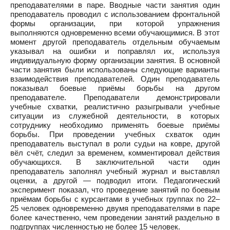
преподавателями в паре. Вводные части занятия один
преподаватель проводил с использованием фронтальной
формы организации, при которой упражнения
выполняются одновременно всеми обучающимися. В этот
момент другой преподаватель отдельным обучаемым
указывал на ошибки и поправлял их, используя
индивидуальную форму организации занятия. В основной
части занятия были использованы следующие варианты
взаимодействия преподавателей. Один преподаватель
показывал боевые приёмы борьбы на другом
преподавателе. Преподаватели демонстрировали
учебные схватки, реалистично разыгрывали учебные
ситуации из служебной деятельности, в которых
сотруднику необходимо применять боевые приёмы
борьбы. При проведении учебных схваток один
преподаватель выступал в роли судьи на ковре, другой
вёл счёт, следил за временем, комментировал действия
обучающихся. В заключительной части один
преподаватель заполнял учебный журнал и выставлял
оценки, а другой — подводил итоги. Педагогический
эксперимент показал, что проведение занятий по боевым
приёмам борьбы с курсантами в учебных группах по 22–
25 человек одновременно двумя преподавателями в паре
более качественно, чем проведении занятий раздельно в
подгруппах численностью не более 15 человек.