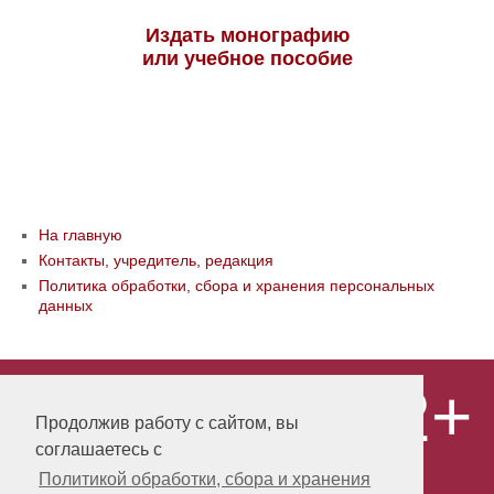
Издать монографию
или учебное пособие
На главную
Контакты, учредитель, редакция
Политика обработки, сбора и хранения персональных
данных
12+
© ООО «Издательство «Мир науки» \
«Publishing company «World of science»,
Продолжив работу с сайтом, вы
LLC Материалы, размещенные на сайте,
соглашаетесь с
охраняются Законом о защите авторских
прав. Публикация любых материалов
Политикой обработки, сбора и хранения
этого сайта запрещена без