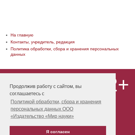
На главную
Контакты, учредитель, редакция
Политика обработки, сбора и хранения персональных
данных
12+
© ООО «Издательство «Мир науки» \
«Publishing company «World of science»,
Продолжив работу с сайтом, вы
LLC Материалы, размещенные на сайте,
соглашаетесь с
охраняются Законом о защите авторских
прав. Публикация любых материалов
Политикой обработки, сбора и хранения
этого сайта запрещена без
персональных данных ООО
предварительного согласования с
издательством. Авторские права на
«Издательство «Мир науки»
размещенные на сайте научные
публикации принадлежат их авторам.
Я согласен
Разработка и поддержка сайта -