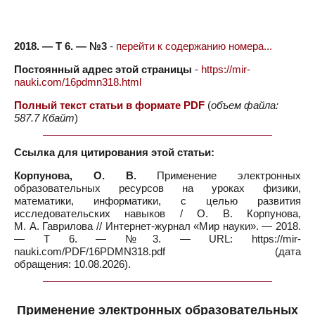
2018. — Т 6. — №3
-
перейти к содержанию номера...
Постоянный адрес этой страницы
-
https://mir-
nauki.com/16pdmn318.html
Полный текст статьи в формате PDF
(
объем файла:
587.7 Кбайт
)
Ссылка для цитирования этой статьи:
Корпунова, О. В.
Применение электронных
образовательных ресурсов на уроках физики,
математики, информатики, с целью развития
исследовательских навыков / О. В. Корпунова,
М. А. Гаврилова // Интернет-журнал «Мир науки». — 2018.
— Т 6. — №3. — URL: https://mir-
nauki.com/PDF/16PDMN318.pdf (дата
обращения: 10.08.2026).
Применение электронных образовательных