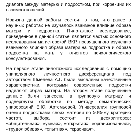
диалога между матерью и подростком, при коррекции их
взаимоотношений.
Новизна данной работы состоит в том, что ранее в
научных работах не изучалось взаимное влияние образа
матери и подростка. Пилотажное исследование,
приведенное в данной статье, является частью основного
исследования магистерской ВКР, посвященного изучению
взаимного влияния образа матери на подростка и образа
подростка на мать у клиентов психологического
консультирования.
На первом этапе пилотажного исследования с помощью
униполярного личностного дифференциала под
авторством Шмелева А.Г. были выявлены качественные
характеристики, которыми современные подростки
наделяют образ матери. На втором этапе полученные
данные были занесены в групповую матрицу и
подвергнуты обработке по методу семантических
универсалий Е.Ю. Артемьевой. Универсалия групповой
оценки подростками своих матерей по 90%-му критерию
частоты выбора состоит из дескрипторов:
«общительная», «умная», «открытая», «организованная»,
«трудолюбивая», «опытная», «красивая».