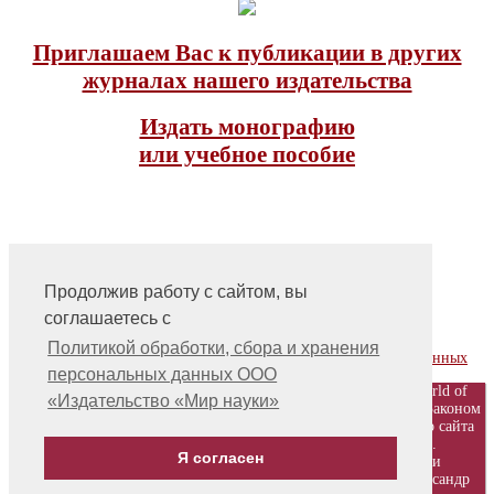
Приглашаем Вас к публикации в других
журналах нашего издательства
Издать монографию
или учебное пособие
Продолжив работу с сайтом, вы
соглашаетесь с
На главную
Контакты, учредитель, редакция
Политикой обработки, сбора и хранения
Политика обработки, сбора и хранения персональных данных
персональных данных ООО
© ООО «Издательство «Мир науки» \ «Publishing company «World of
«Издательство «Мир науки»
science», LLC Материалы, размещенные на сайте, охраняются Законом
о защите авторских прав. Публикация любых материалов этого сайта
запрещена без предварительного согласования с издательством.
Я согласен
Авторские права на размещенные на сайте научные публикации
принадлежат их авторам. Разработка и поддержка сайта - Александр