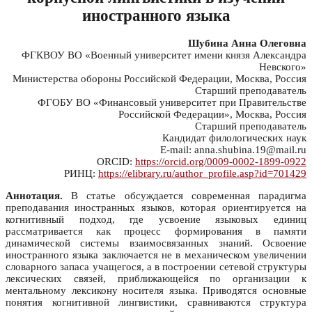
иностранного языка
Шубина Анна Олеговна
ФГКВОУ ВО «Военный университет имени князя Александра
Невского»
Министерства обороны Российской Федерации, Москва, Россия
Старший преподаватель
ФГОБУ ВО «Финансовый университет при Правительстве
Российской Федерации», Москва, Россия
Старший преподаватель
Кандидат филологических наук
E-mail: anna.shubina.19@mail.ru
ORCID:
https://orcid.org/0009-0002-1899-0922
РИНЦ:
https://elibrary.ru/author_profile.asp?id=701429
Аннотация.
В статье обсуждается современная парадигма
преподавания иностранных языков, которая ориентируется на
когнитивный подход, где усвоение языковых единиц
рассматривается как процесс формирования в памяти
динамической системы взаимосвязанных знаний. Освоение
иностранного языка заключается не в механическом увеличении
словарного запаса учащегося, а в построении сетевой структуры
лексических связей, приближающейся по организации к
ментальному лексикону носителя языка. Приводятся основные
понятия когнитивной лингвистики, сравниваются структура