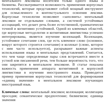
ментального лексикона носителей только одного языка и
билингва. Рассматривается возможность применения корпусных
технологий, которые представляют собой мощный инструмент
для осмысленного и контекстуального освоения лексики.
Корпусные технологии позволяют «заполнить» ментальный
лексикон не отдельными словами, а системой устойчивых
ассоциаций, что делает речь более естественной, грамматически
точной и когнитивно устойчивой. Одной из ключевых областей,
где корпусные методологии и когнитивная лингвистика успешно
интегрированы, является изучение коллокаций. Коллокации,
устойчивое сочетание слов, где есть ключевое слово (основное,
вокруг которого строится сочетание) и коллокат (слово, которое
с ним часто используется), раскрывают важные аспекты
использования языка и ментальных представлений. Считается,
что чем чаще определенные пары слов встречаются вместе в
устной или письменной речи, тем больше вероятность того, что
они закрепятся в ментальном лексиконе. В статье показана
важность применения аппарата когнитивной и корпусной
лингвистики в изучении иностранного языка. Приводится
пример применения корпусных технологий для формирования
«единиц значения» в ментальном лексиконе изучающих
иностранный язык.
Ключевые слова:
ментальный лексикон; коллокация; коллигация;
просодия; семантическое предпочтение; билингвизм; единица
значения