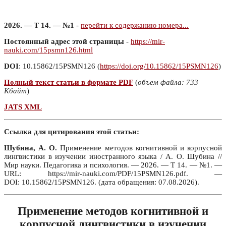
2026. — Т 14. — №1
-
перейти к содержанию номера...
Постоянный адрес этой страницы
-
https://mir-
nauki.com/15psmn126.html
DOI
: 10.15862/15PSMN126 (
https://doi.org/10.15862/15PSMN126
)
Полный текст статьи в формате PDF
(
объем файла: 733
Кбайт
)
JATS XML
Ссылка для цитирования этой статьи:
Шубина, А. О.
Применение методов когнитивной и корпусной
лингвистики в изучении иностранного языка / А. О. Шубина //
Мир науки. Педагогика и психология. — 2026. — Т 14. — №1. —
URL: https://mir-nauki.com/PDF/15PSMN126.pdf. —
DOI: 10.15862/15PSMN126. (дата обращения: 07.08.2026).
Применение методов когнитивной и
корпусной лингвистики в изучении