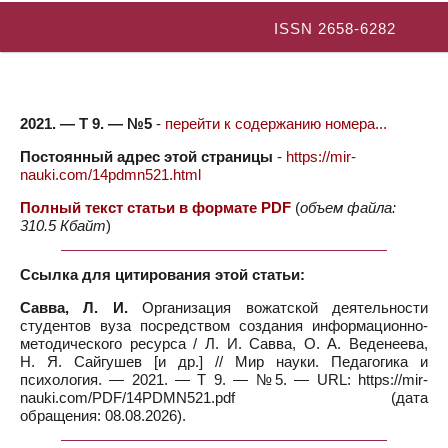
ISSN 2658-6282
2021. — Т 9. — №5
-
перейти к содержанию номера...
Постоянный адрес этой страницы
-
https://mir-
nauki.com/14pdmn521.html
Полный текст статьи в формате PDF
(
объем файла:
310.5 Кбайт
)
Ссылка для цитирования этой статьи:
Савва, Л. И.
Организация вожатской деятельности
студентов вуза посредством создания информационно-
методического ресурса / Л. И. Савва, О. А. Веденеева,
Н. Я. Сайгушев [и др.] // Мир науки. Педагогика и
психология. — 2021. — Т 9. — №5. — URL: https://mir-
nauki.com/PDF/14PDMN521.pdf (дата
обращения: 08.08.2026).