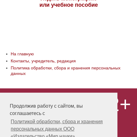
или учебное пособие
На главную
Контакты, учредитель, редакция
Политика обработки, сбора и хранения персональных
данных
12+
© ООО «Издательство «Мир науки» \
«Publishing company «World of science»,
Продолжив работу с сайтом, вы
LLC Материалы, размещенные на сайте,
соглашаетесь с
охраняются Законом о защите авторских
прав. Публикация любых материалов
Политикой обработки, сбора и хранения
этого сайта запрещена без
персональных данных ООО
предварительного согласования с
издательством. Авторские права на
«Издательство «Мир науки»