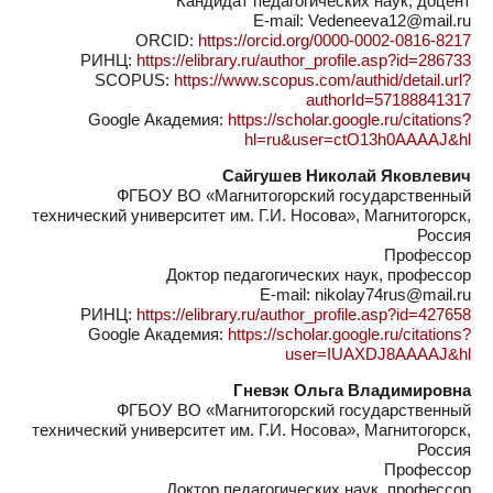
Кандидат педагогических наук, доцент
E-mail: Vedeneeva12@mail.ru
ORCID:
https://orcid.org/0000-0002-0816-8217
РИНЦ:
https://elibrary.ru/author_profile.asp?id=286733
SCOPUS:
https://www.scopus.com/authid/detail.url?
authorId=57188841317
Google Академия:
https://scholar.google.ru/citations?
hl=ru&user=ctO13h0AAAAJ&hl
Сайгушев Николай Яковлевич
ФГБОУ ВО «Магнитогорский государственный
технический университет им. Г.И. Носова», Магнитогорск,
Россия
Профессор
Доктор педагогических наук, профессор
E-mail: nikolay74rus@mail.ru
РИНЦ:
https://elibrary.ru/author_profile.asp?id=427658
Google Академия:
https://scholar.google.ru/citations?
user=IUAXDJ8AAAAJ&hl
Гневэк Ольга Владимировна
ФГБОУ ВО «Магнитогорский государственный
технический университет им. Г.И. Носова», Магнитогорск,
Россия
Профессор
Доктор педагогических наук, профессор