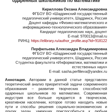
одаренных школьников по математике
Кириллова Оксана Александровна
ФГБОУ ВО «Шадринский государственный
педагогический университет», Шадринск, Россия
Доцент кафедры «Физико-математического и
информационно-технологического образования»
Кандидат педагогических наук, доцент
E-mail: 970013@mail.ru
РИНЦ:
https://elibrary.ru/author_profile.asp?id=918122
Перфильева Александра Владимировна
ФГБОУ ВО «Шадринский государственный
педагогический университет», Шадринск, Россия
Студентка факультета «Информатики, математики и
естественных наук»
E-mail: sasha.perfilieva@yandex.ru
Аннотация.
Авторами в данной статье представлен
теоретический анализ приоритетной задачи современного
образования – развитие творческих способностей
одаренных школьников по математике. Современная
индустрия все больше нуждается в творческом,
креативном населении, которое готово находить новые
пути и способы решения социально-экономических и
других задач, умеющих приспособиться к любым