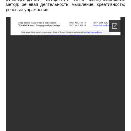
метод; речевая деятельность; мышление; креативность;
речевые упражнения