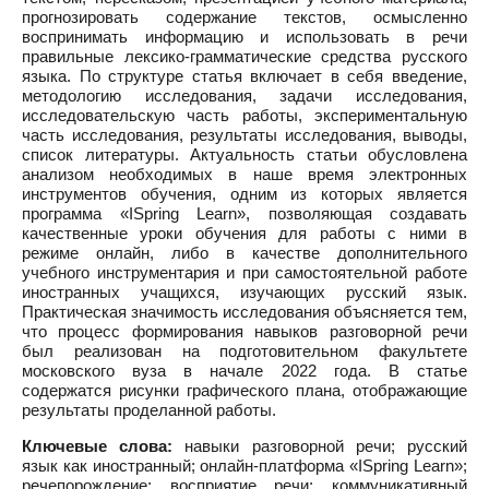
прогнозировать содержание текстов, осмысленно
воспринимать информацию и использовать в речи
правильные лексико-грамматические средства русского
языка. По структуре статья включает в себя введение,
методологию исследования, задачи исследования,
исследовательскую часть работы, экспериментальную
часть исследования, результаты исследования, выводы,
список литературы. Актуальность статьи обусловлена
анализом необходимых в наше время электронных
инструментов обучения, одним из которых является
программа «ISpring Learn», позволяющая создавать
качественные уроки обучения для работы с ними в
режиме онлайн, либо в качестве дополнительного
учебного инструментария и при самостоятельной работе
иностранных учащихся, изучающих русский язык.
Практическая значимость исследования объясняется тем,
что процесс формирования навыков разговорной речи
был реализован на подготовительном факультете
московского вуза в начале 2022 года. В статье
содержатся рисунки графического плана, отображающие
результаты проделанной работы.
Ключевые слова:
навыки разговорной речи; русский
язык как иностранный; онлайн-платформа «ISpring Learn»;
речепорождение; восприятие речи; коммуникативный