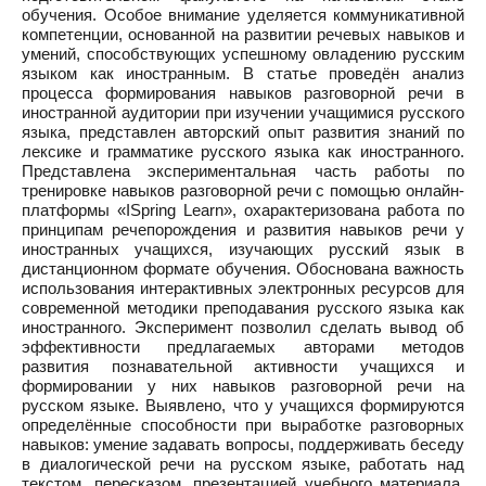
обучения. Особое внимание уделяется коммуникативной
компетенции, основанной на развитии речевых навыков и
умений, способствующих успешному овладению русским
языком как иностранным. В статье проведён анализ
процесса формирования навыков разговорной речи в
иностранной аудитории при изучении учащимися русского
языка, представлен авторский опыт развития знаний по
лексике и грамматике русского языка как иностранного.
Представлена экспериментальная часть работы по
тренировке навыков разговорной речи с помощью онлайн-
платформы «ISpring Learn», охарактеризована работа по
принципам речепорождения и развития навыков речи у
иностранных учащихся, изучающих русский язык в
дистанционном формате обучения. Обоснована важность
использования интерактивных электронных ресурсов для
современной методики преподавания русского языка как
иностранного. Эксперимент позволил сделать вывод об
эффективности предлагаемых авторами методов
развития познавательной активности учащихся и
формировании у них навыков разговорной речи на
русском языке. Выявлено, что у учащихся формируются
определённые способности при выработке разговорных
навыков: умение задавать вопросы, поддерживать беседу
в диалогической речи на русском языке, работать над
текстом, пересказом, презентацией учебного материала,