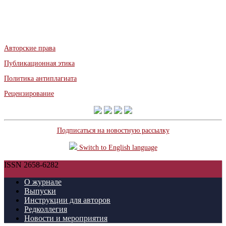
Авторские права
Публикационная этика
Политика антиплагиата
Рецензирование
Подписаться на новостную рассылку
Switch to English language
ISSN 2658-6282
О журнале
Выпуски
Инструкции для авторов
Редколлегия
Новости и мероприятия