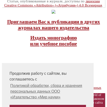
Статьи, опубликованные в журнале, доступны по
лицензии
Creative Commons «Attribution» («Атрибуция») 4.0 Всемирная
.
Приглашаем Вас к публикации в других
журналах нашего издательства
Издать монографию
или учебное пособие
Продолжив работу с сайтом, вы
соглашаетесь с
На главную
Контакты, учредитель, редакция
Политикой обработки, сбора и хранения
Политика обработки, сбора и хранения персональных данных
персональных данных ООО
© ООО «Издательство «Мир науки» \ «Publishing company «World of
«Издательство «Мир науки»
science», LLC Материалы, размещенные на сайте, охраняются Законом
о защите авторских прав. Публикация любых материалов этого сайта
запрещена без предварительного согласования с издательством.