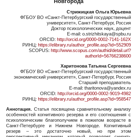
Новгорода
Стрижицкая Ольга Юрьевна
ФГБОУ ВО «Санкт-Петербургский государственный
университет», Санкт-Петербург, Россия
Доктор психологических наук, доцент
E-mail: o.strizhitskaya@spbu.ru
ORCID:
http://orcid.org/0000-0002-7141-162X
РИНЦ:
https://elibrary.ru/author_profile.asp?id=552909
SCOPUS:
http://www.scopus.com/authid/detail.url?
authorId=56766238600
Харитонова Татьяна Сергеевна
ФГБОУ ВО «Санкт-Петербургский государственный
экономический университет», Санкт-Петербург, Россия
Старший преподаватель
E-mail: tharitonova@yandex.ru
ORCID:
http://orcid.org/0000-0002-9019-4982
РИНЦ:
https://elibrary.ru/author_profile.asp?id=958547
Аннотация.
Статья посвящена сравнительному анализу
особенностей когнитивного резерва и его соотношения с
психологическим благополучием в пожилом возрасте в
Санкт-Петербурге и Нижнем Новгороде. Когнитивный
резерв – это достаточно новый, но при этом
перспективный механизм, который позволяет снизить