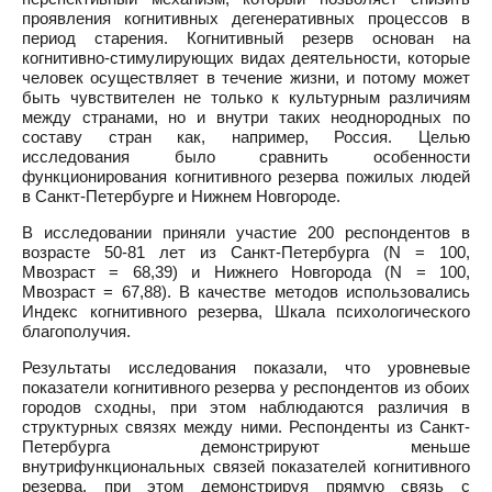
проявления когнитивных дегенеративных процессов в
период старения. Когнитивный резерв основан на
когнитивно-стимулирующих видах деятельности, которые
человек осуществляет в течение жизни, и потому может
быть чувствителен не только к культурным различиям
между странами, но и внутри таких неоднородных по
составу стран как, например, Россия. Целью
исследования было сравнить особенности
функционирования когнитивного резерва пожилых людей
в Санкт-Петербурге и Нижнем Новгороде.
В исследовании приняли участие 200 респондентов в
возрасте 50-81 лет из Санкт-Петербурга (N = 100,
Мвозраст = 68,39) и Нижнего Новгорода (N = 100,
Мвозраст = 67,88). В качестве методов использовались
Индекс когнитивного резерва, Шкала психологического
благополучия.
Результаты исследования показали, что уровневые
показатели когнитивного резерва у респондентов из обоих
городов сходны, при этом наблюдаются различия в
структурных связях между ними. Респонденты из Санкт-
Петербурга демонстрируют меньше
внутрифункциональных связей показателей когнитивного
резерва, при этом демонстрируя прямую связь с