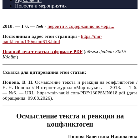
Редколлегия
Новости и мероприятия
2018. — Т 6. — №6
-
перейти к содержанию номера...
Постоянный адрес этой страницы
-
https://mir-
nauki.com/130psmn618.html
Полный текст статьи в формате PDF
(
объем файла: 300.5
Кбайт
)
Ссылка для цитирования этой статьи:
Попова, В. Н.
Осмысление текста и реакция на конфликтоген /
В. Н. Попова // Интернет-журнал «Мир науки». — 2018. — Т 6.
— №6. — URL: https://mir-nauki.com/PDF/130PSMN618.pdf (дата
обращения: 09.08.2026).
Осмысление текста и реакция на
конфликтоген
Попова Валентина Николаевна