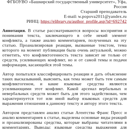
ФГБОУВО «Башкирский государственный университет», Уфа,
Россия
Старший преподаватель
E-mail: w.popova2011@yandex.ru
РИНЦ:
https://elibrary.ru/author_profile.asp?id=692742
Аннотация.
В статье рассматриваются вопросы восприятия и
понимания текста, заключающего в себе некий элемент
конфликта, а также анализ комментариев, полученных на эту
статью. Проанализировав реакции, вызванные текстом, тема
которого на момент публикации была очень актуальной, можно
отметить, что конфликтогенность текста зависит не только от
средств, усиливающих конфликт, но и от самой темы и подачи
информации, касающейся этой темы.
Автор попытался классифицировать реакции и дать объяснение
таких высказываний, выяснить, как тема может быть тем самым
конфликтогеном, и какие языковые средства являются
усиливающими этот конфликт. Какой арсенал вербальных и
невербальных средств может быть для этого задействован, чем
характеризуется тот или иной выбор языковых средств для
выражения отношения к данному тексту и автору этого текста.
Автором представлен анализ статьи Агентства Франс Пресс и
анализ комментариев к статье, выделены основные виды реакций
и проанализированы средства, которые выбраны читателями в
комментариях. Выводы: языковые средства выражения для