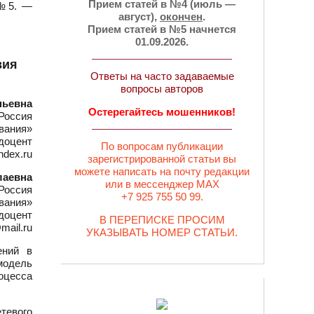
Прием статей в №4 (июль —
 №5. —
август),
окончен
.
Прием статей в №5 начнется
01.09.2026.
вия
Ответы на часто задаваемые
вопросы авторов
ньевна
Остерегайтесь мошенников!
Россия
вания»
 доцент
По вопросам публикации
ndex.ru
зарегистрированной статьи вы
можете написать на почту редакции
лаевна
или в мессенджер MAX
Россия
+7 925 755 50 99.
вания»
 доцент
В ПЕРЕПИСКЕ ПРОСИМ
mail.ru
УКАЗЫВАТЬ НОМЕР СТАТЬИ.
ений в
модель
оцесса
тевого