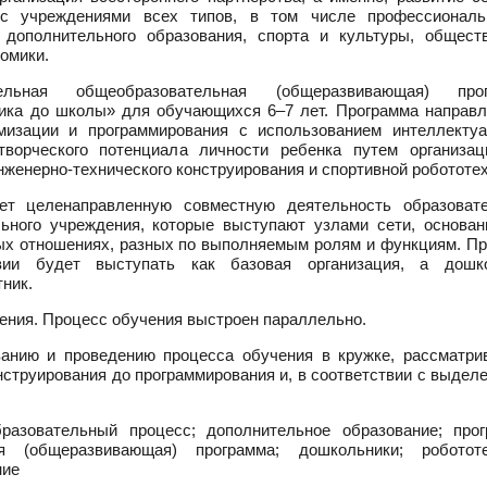
й с учреждениями всех типов, в том числе профессионал
й дополнительного образования, спорта и культуры, общест
номики.
льная общеобразовательная (общеразвивающая) прог
ника до школы» для обучающихся 6–7 лет. Программа направл
мизации и программирования с использованием интеллектуа
 творческого потенциала личности ребенка путем организац
нженерно-технического конструирования и спортивной робототех
ет целенаправленную совместную деятельность образоват
ьного учреждения, которые выступают узлами сети, основан
ых отношениях, разных по выполняемым ролям и функциям. Пр
вии будет выступать как базовая организация, а дошк
ник.
чения. Процесс обучения выстроен параллельно.
ванию и проведению процесса обучения в кружке, рассматри
онструирования до программирования и, в соответствии с выде
разовательный процесс; дополнительное образование; прог
я (общеразвивающая) программа; дошкольники; робототе
ние