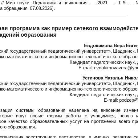
а // Мир науки. Педагогика и психология. — 2021. — Т 9. —
а обращения: 07.08.2026).
ая программа как пример сетевого взаимодейст
ждений образования
Евдокимова Вера Евге
ий государственный педагогический университет», Шадринск, 
ко-математического и информационно-технологического образо
Кандидат педагогических наук,
E-mail: evdokimovavera@ya
Устинова Наталья Нико
ий государственный педагогический университет», Шадринск, 
о-математического и информационно-технологического образо
Кандидат педагогических наук,
E-mail: podzep@
ация системы образования нацелена на внесение измен
которые ищут новые формы работы с учащимися, новую 
ое качество образовательных услуг на протяжении всего пр
ого образования.
ганизация всестороннего партнерства, а именно, развитие се