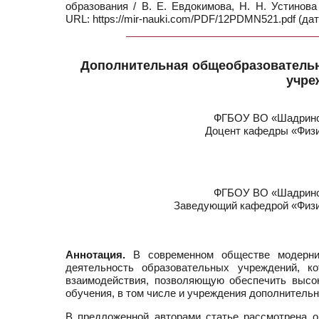
образования / В. Е. Евдокимова, Н. Н. Устинов
URL: https://mir-nauki.com/PDF/12PDMN521.pdf (дат
Дополнительная общеобразовательн
учре
ФГБОУ ВО «Шадринск
Доцент кафедры «Физи
ФГБОУ ВО «Шадринск
Заведующий кафедрой «Физик
Аннотация.
В современном обществе модерниз
деятельность образовательных учреждений, 
взаимодействия, позволяющую обеспечить высок
обучения, в том числе и учреждения дополнительн
В предложенной авторами статье рассмотрена ор