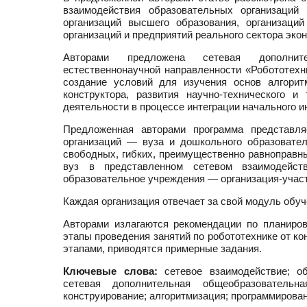
взаимодействия образовательных организаци
организаций высшего образования, организаци
организаций и предприятий реального сектора эко
Авторами предложена сетевая дополните
естественнонаучной направленности «Робототех
создание условий для изучения основ алгорит
конструктора, развития научно-технического и
деятельности в процессе интеграции начального и
Предложенная авторами программа представля
организаций — вуза и дошкольного образовател
свободных, гибких, преимущественно равноправн
вуз в представленном сетевом взаимодейст
образовательное учреждения — организация-участ
Каждая организация отвечает за свой модуль обу
Авторами излагаются рекомендации по планиро
этапы проведения занятий по робототехнике от к
этапами, приводятся примерные задания.
Ключевые слова:
сетевое взаимодействие; об
сетевая дополнительная общеобразовательна
конструирование; алгоритмизация; программирова