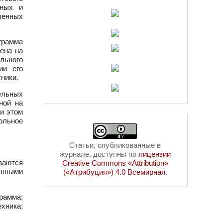
ьных и
венных
рамма
ена на
льного
ии его
ники.
ельных
ной на
и этом
ольное
Статьи, опубликованные в
журнале, доступны по
лицензии
ваются
Creative Commons «Attribution»
ленными
(«Атрибуция») 4.0 Всемирная
.
рамма;
хника;