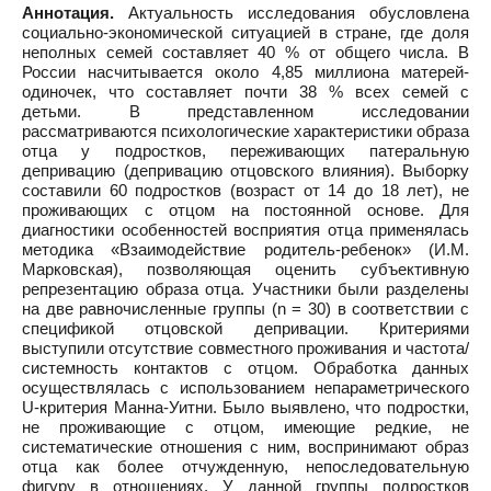
Аннотация.
Актуальность исследования обусловлена
социально-экономической ситуацией в стране, где доля
неполных семей составляет 40 % от общего числа. В
России насчитывается около 4,85 миллиона матерей-
одиночек, что составляет почти 38 % всех семей с
детьми. В представленном исследовании
рассматриваются психологические характеристики образа
отца у подростков, переживающих патеральную
депривацию (депривацию отцовского влияния). Выборку
составили 60 подростков (возраст от 14 до 18 лет), не
проживающих с отцом на постоянной основе. Для
диагностики особенностей восприятия отца применялась
методика «Взаимодействие родитель-ребенок» (И.М.
Марковская), позволяющая оценить субъективную
репрезентацию образа отца. Участники были разделены
на две равночисленные группы (n = 30) в соответствии с
спецификой отцовской депривации. Критериями
выступили отсутствие совместного проживания и частота/
системность контактов с отцом. Обработка данных
осуществлялась с использованием непараметрического
U-критерия Манна-Уитни. Было выявлено, что подростки,
не проживающие с отцом, имеющие редкие, не
систематические отношения с ним, воспринимают образ
отца как более отчужденную, непоследовательную
фигуру в отношениях. У данной группы подростков