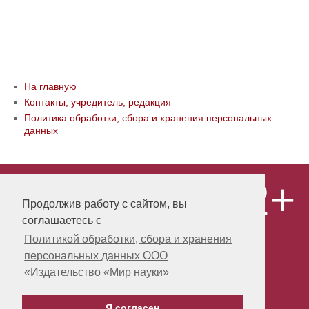
На главную
Контакты, учредитель, редакция
Политика обработки, сбора и хранения персональных
данных
12+
© ООО «Издательство «Мир науки» \
«Publishing company «World of science»,
Продолжив работу с сайтом, вы
LLC Материалы, размещенные на сайте,
соглашаетесь с
охраняются Законом о защите авторских
прав. Публикация любых материалов
Политикой обработки, сбора и хранения
этого сайта запрещена без
персональных данных ООО
предварительного согласования с
издательством. Авторские права на
«Издательство «Мир науки»
размещенные на сайте научные
публикации принадлежат их авторам.
Я согласен
Разработка и поддержка сайта -