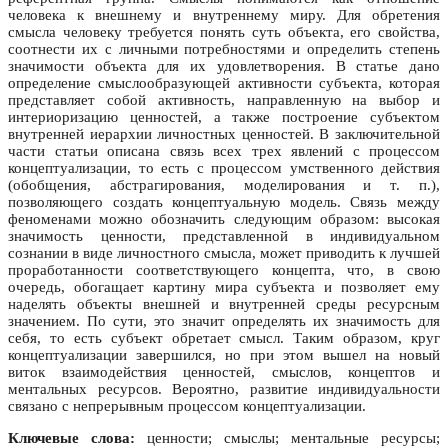
человека к внешнему и внутреннему миру. Для обретения
смысла человеку требуется понять суть объекта, его свойства,
соотнести их с личными потребностями и определить степень
значимости объекта для их удовлетворения. В статье дано
определение смыслообразующей активности субъекта, которая
представляет собой активность, направленную на выбор и
интериоризацию ценностей, а также построение субъектом
внутренней иерархии личностных ценностей. В заключительной
части статьи описана связь всех трех явлений с процессом
концептуализации, то есть с процессом умственного действия
(обобщения, абстрагирования, моделирования и т. п.),
позволяющего создать концептуальную модель. Связь между
феноменами можно обозначить следующим образом: высокая
значимость ценности, представленной в индивидуальном
сознании в виде личностного смысла, может приводить к лучшей
проработанности соответствующего концепта, что, в свою
очередь, обогащает картину мира субъекта и позволяет ему
наделять объекты внешней и внутренней среды ресурсным
значением. По сути, это значит определять их значимость для
себя, то есть субъект обретает смысл. Таким образом, круг
концептуализации завершился, но при этом вышел на новый
виток взаимодействия ценностей, смыслов, концептов и
ментальных ресурсов. Вероятно, развитие индивидуальности
связано с непрерывным процессом концептуализации.
Ключевые слова:
ценности; смыслы; ментальные ресурсы;