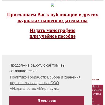
Приглашаем Вас к публикации в других
журналах нашего издательства
Издать монографию
или учебное пособие
Продолжив работу с сайтом, вы
соглашаетесь с
На главную
Контакты, учредитель, редакция
Политикой обработки, сбора и хранения
Политика обработки, сбора и хранения персональных данных
персональных данных ООО
© ООО «Издательство «Мир науки» \ «Publishing company «World of
«Издательство «Мир науки»
science», LLC Материалы, размещенные на сайте, охраняются Законом
о защите авторских прав. Публикация любых материалов этого сайта
запрещена без предварительного согласования с издательством.
Я согласен
Авторские права на размещенные на сайте научные публикации