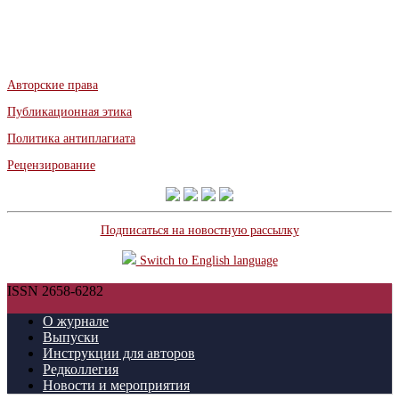
Авторские права
Публикационная этика
Политика антиплагиата
Рецензирование
Подписаться на новостную рассылку
Switch to English language
ISSN 2658-6282
О журнале
Выпуски
Инструкции для авторов
Редколлегия
Новости и мероприятия