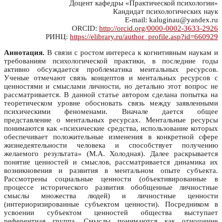
Доцент кафедры «Практической психологии»
Кандидат психологических наук
E-mail: kaluginau@yandex.ru
ORCID:
http://orcid.org/0000-0002-3633-2926
РИНЦ:
https://elibrary.ru/author_profile.asp?id=660929
Аннотация.
В связи с ростом интереса к когнитивным наукам и
требованиям психологической практики, в последние годы
активно обсуждается проблематика ментальных ресурсов.
Ученые отмечают связь концептов и ментальных ресурсов с
ценностями и смыслами личности, но детально этот вопрос не
рассматривается. В данной статье автором сделана попытка на
теоретическом уровне обосновать связь между заявленными
психическими феноменами. Вначале дается общее
представление о ментальных ресурсах. Ментальные ресурсы
понимаются как «психические средства, использование которых
обеспечивает положительные изменения в конкретной сфере
жизнедеятельности человека и способствует получению
желаемого результата» (М.А. Холодная). Далее раскрывается
понятие ценностей и смыслов, рассматривается динамика их
возникновения и развития в ментальном опыте субъекта.
Рассмотрены социальные ценности (объективированные в
процессе исторического развития обобщенные личностные
смыслы множества людей) и личностные ценности
(интериоризированные субъектом ценности). Посредником в
усвоении субъектом ценностей общества выступает
референтная группа. Смыслы понимаются как отношение