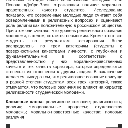
Попова «Добро-Зло», отражающая наличие морально-
нравственных качеств студентов. Исследование
показало, что современные молодые люди считают себя
осведомленными в религиозных вопросах и оценивают
роль религии как положительную в российском обществе.
При этом они считают, что уровень религиозного сознания
молодежи, в целом, остается невысоким. Кроме этого все
студенты по результатам тестирования были
распределены по трем категориям (студенты с
поверхностными качествами личности, с глубокими и
фундаментальными) в соответствии с
представленностью у них морально-нравственных
качеств и тех качеств характера, которые определяются
степенью их отношения к другим людям. В заключении
делается вывод о том, что религиозное сознание присуще
в равной степени студентам всех трех категорий, также
отмечается, что половые различия не влияют на характер
религиозности студенческой молодежи.
Ключевые слова:
религиозное сознание; религиозность;
религия; эмоциональные процессы; студенческая
молодежь; морально-нравственные качества; половые
различия