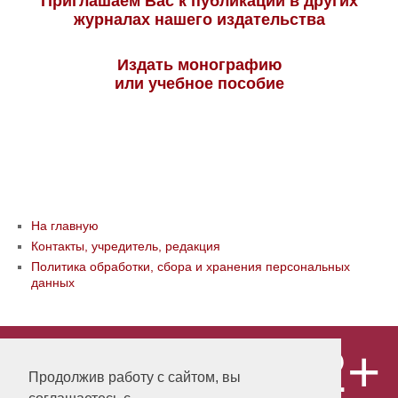
Приглашаем Вас к публикации в других
журналах нашего издательства
Издать монографию
или учебное пособие
На главную
Контакты, учредитель, редакция
Политика обработки, сбора и хранения персональных
данных
12+
© ООО «Издательство «Мир науки» \
«Publishing company «World of science»,
Продолжив работу с сайтом, вы
LLC Материалы, размещенные на сайте,