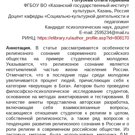
ФГБОУ ВО «Казанский государственный институт
культуры», Казань, Россия
Доцент кафедры «Социально-культурной деятельности и
педагогики»
Кандидат психологических наук, доцент
E-mail: 2595234@mail.ru
РИНЦ:
https://elibrary.ru/author_profile.asp?id=808170
Аннотация.
В статье рассматриваются особенности
религиозного сознания современного российского
общества на примере студенческой молодежи.
Указывается, что религиозное сознание является
неотъемлемой частью жизни населения России.
Отмечается, что в последние годы среди молодежи
увеличивается процент людей, причисляющих себя к
категории «верующих в Бога». Автором было проведено
философско-психологическое исследование студентов,
основанное на методах анкетирования и тестирования. В
качестве анкеты представлена авторская разработка,
включающая себя взаимосвязанные вопросы,
касающиеся отношения студентов к религии в целом,
собственной религиозности, а также ряд вопросов о
тенденциях развития религиозного сознания в России и о
роли религии в современном российском обществе. Из
тестовых методик была использована методика Л.М.