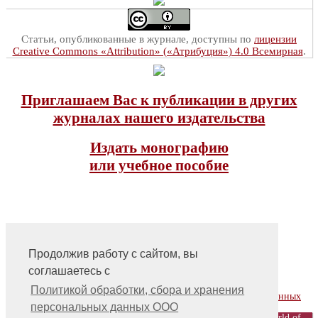
Статьи, опубликованные в журнале, доступны по
лицензии
Creative Commons «Attribution» («Атрибуция») 4.0 Всемирная
.
Приглашаем Вас к публикации в других
журналах нашего издательства
Издать монографию
или учебное пособие
Продолжив работу с сайтом, вы
соглашаетесь с
На главную
Контакты, учредитель, редакция
Политикой обработки, сбора и хранения
Политика обработки, сбора и хранения персональных данных
персональных данных ООО
© ООО «Издательство «Мир науки» \ «Publishing company «World of