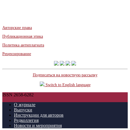
Авторские права
Публикационная этика
Политика антиплагиата
Рецензирование
Подписаться на новостную рассылку
Switch to English language
ISSN 2658-6282
О журнале
Выпуски
Инструкции для авторов
Редколлегия
Новости и мероприятия