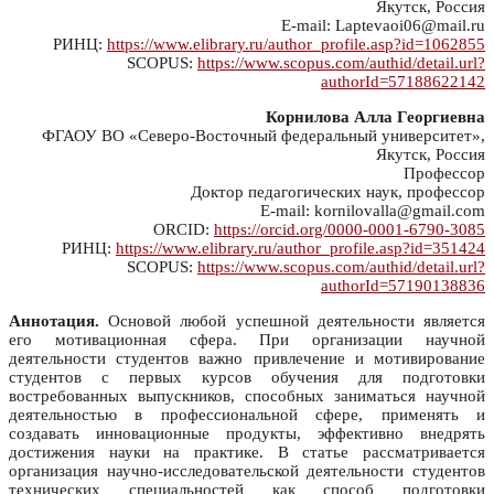
Якутск, Россия
E-mail: Laptevaoi06@mail.ru
РИНЦ:
https://www.elibrary.ru/author_profile.asp?id=1062855
SCOPUS:
https://www.scopus.com/authid/detail.url?
authorId=57188622142
Корнилова Алла Георгиевна
ФГАОУ ВО «Северо-Восточный федеральный университет»,
Якутск, Россия
Профессор
Доктор педагогических наук, профессор
E-mail: kornilovalla@gmail.com
ORCID:
https://orcid.org/0000-0001-6790-3085
РИНЦ:
https://www.elibrary.ru/author_profile.asp?id=351424
SCOPUS:
https://www.scopus.com/authid/detail.url?
authorId=57190138836
Аннотация.
Основой любой успешной деятельности является
его мотивационная сфера. При организации научной
деятельности студентов важно привлечение и мотивирование
студентов с первых курсов обучения для подготовки
востребованных выпускников, способных заниматься научной
деятельностью в профессиональной сфере, применять и
создавать инновационные продукты, эффективно внедрять
достижения науки на практике. В статье рассматривается
организация научно-исследовательской деятельности студентов
технических специальностей как способ подготовки