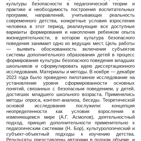
культуры безопасности в педагогической теории и
практике и необходимость построения воспитательных
программ, направлений, учитывающих реальность
современного детства, конкретные условия взросления
человека в этот период, реализующие все доступные
варианты формирования и накопления ребенком опыта
жизнедеятельности, в котором культура безопасного
поведения занимает одно из ведущих мест. Цель работы
— выявить обоснованность включения субъектов
системы дополнительного образования детей в процесс
формирования культуры безопасного поведения младших
школьников и сформулировать идею диссертационного
исследования. Материалы и методы. В ноябре — декабре
2023 года было проведено пилотажное исследование на
установление уровня сформированности основных
понятий, связанных с безопасным поведением, у детей,
достигших младшего школьного возраста. Применялись
методы опроса, контент-анализа, беседы. Теоретической
основой исследования послужили: концепция
неопределенности как условия взросления в
изменяющемся мире (А.Г. Асмолов), деятельностный
подход, принцип дополнительности применительно к
педагогическим системам (Н. Бор), культурологический и
субъект-объектный подходы к изучению детства.
Результаты представлены авторами в полном объеме, и