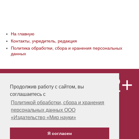
На главную
Контакты, учредитель, редакция
Политика обработки, сбора и хранения персональных
данных
12+
© ООО «Издательство «Мир науки» \
«Publishing company «World of science»,
Продолжив работу с сайтом, вы
LLC Материалы, размещенные на сайте,
соглашаетесь с
охраняются Законом о защите авторских
прав. Публикация любых материалов
Политикой обработки, сбора и хранения
этого сайта запрещена без
персональных данных ООО
предварительного согласования с
издательством. Авторские права на
«Издательство «Мир науки»
размещенные на сайте научные
публикации принадлежат их авторам.
Я согласен
Разработка и поддержка сайта -