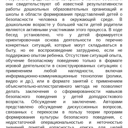
они свидетельствуют об известной результативности
работы дошкольных образовательных организаций и
школы в области формирования представлений детей о
безопасности человека в окружающей среде. В
дошкольном возрасте у большей части детей родители
являются активными участниками этого процесса. В ходе
бесед установлено, что у детей формируется
ориентировочная основа деятельности по перечню
конкретных ситуаций, которые могут складываться в
быту, но ее воспроизведение затруднено, если не
поддержано опытом ребенка. Отсутствие ситуаций опыта,
обучение безопасному поведению только в формате
игровой деятельности в сконструированных ситуациях с
применением любой наглядности, включая
информационно-коммуникационные технологии (ролики,
видео и др.), или в формате занятий с применением
объяснительно-иллюстративного метода не позволяют
делать заключения о сформированности навыков
безопасного поведения у детей доподросткового
возраста. Обсуждение и заключение. Авторами
представлено обсуждение дискуссионных вопросов,
связанных с перекосом в пользу теории программ
формирования культуры безопасного поведения, с
недостаточной операциональностью и неточностью
значений понятий «опасность», «риск» для целей