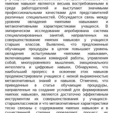
«мягкие навыки» являются весьма востребованными в
среде работодателей и выступают значимыми
профессиональными качествами для представителей
различных специальностей. Обсуждается связь между
уровнем овладения «мягкими навыками» и
метакогнитивными характеристиками учащихся. В
эмпирическом исследовании апробирована система
специализированных занятий, направленных на
совершенствование «мягких навыков» у учащихся
старших классов. Выявлено, что предложенные
обучающие процедуры в целом повышают уровень
овладения испытуемыми «мягкими навыками»,
включающими навыки командной работы, управления
собой, многоуровневого мышления, эмоционального
интеллекта и цифровые навыки. Обнаружено, что
наибольший прогресс в освоении этих навыков
продемонстрировали учащиеся с низкой выраженностью
метакогнитивных знаний и навыков. Отмечено, что
приведенные в статье обучающие процедуры,
направленные на создание условий для формирования
«мягких навыков», являются достаточно эффективным
инструментом их совершенствования у учащихся-
старшеклассников и что метакогнитивные характеристики
тесно связаны с содержанием «мягких навыков» и в
существенной степени определяют процесс их