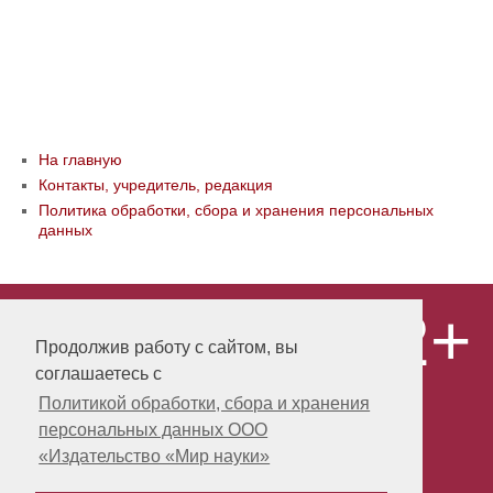
На главную
Контакты, учредитель, редакция
Политика обработки, сбора и хранения персональных
данных
12+
© ООО «Издательство «Мир науки» \
«Publishing company «World of science»,
Продолжив работу с сайтом, вы
LLC Материалы, размещенные на сайте,
соглашаетесь с
охраняются Законом о защите авторских
прав. Публикация любых материалов
Политикой обработки, сбора и хранения
этого сайта запрещена без
персональных данных ООО
предварительного согласования с
издательством. Авторские права на
«Издательство «Мир науки»
размещенные на сайте научные