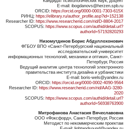
Кандидат психологических наук, доцент
E-mail: ibogdanovs@herzen.spb.ru
ORCID:
https://orcid.org/0000-0001-7303-615X
РИНЦ:
https://elibrary.ru/author_profile.asp?id=152138
Researcher ID:
https://www.researcherid.com/rid/D-8804-2017
SCOPUS:
https://www.scopus.com/authid/detail.url?
authorId=57192820293
Низомутдинов Борис Абдуллохонович
ФГБОУ ВПО «Санкт-Петербургский национальный
исследовательский университет
информационных технологий, механики и оптики», Санкт-
Петербург, Россия
Ведущий аналитик центра технологий электронного
правительства института дизайна и урбанистики
E-mail: boris-wels@yandex.ru
ORCID:
https://orcid.org/0000-0002-4090-9564
Researcher ID:
https://www.researcherid.com/rid/AAG-3280-
2020
SCOPUS:
https://www.scopus.com/authid/detail.url?
authorId=56938763900
Митрофанова Анастасия Вячеславовна
ООО «Фоксфорд», Санкт-Петербург, Россия
Методист по некоммерческим проектам
E-mail: lightandsound@yandex.ru