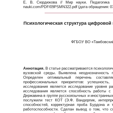
Е. В. Сюрдюкова // Мир науки. Педагогика
nauki.com/PDF/09PSMN322.pdf (дата обращения: 07
Психологическая структура цифровой 
ФГБОУ ВО «Тамбовский 
Аннотация.
В статье рассматриваются психологич
вузовской среды. Выявлена неоднозначность 
Определен оптимальный перечень составл
профессиональных приоритетов: успешность,
исследования является исследование уровня р
исследования является способность работы с 
Державина в группе русскоязычных и иностранных
послужили тест КОТ (Э.Ф. Вандерлик, интерпр
способностей, корректурная проба Бурдона и
работоспособности. Сделан вывод о том, что 