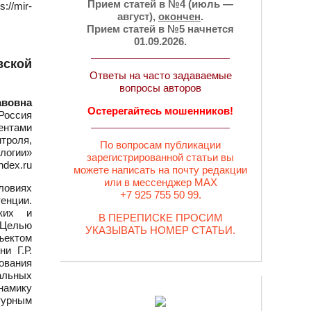
Прием статей в №4 (июль —
//mir-
август),
окончен
.
Прием статей в №5 начнется
01.09.2026.
вской
Ответы на часто задаваемые
вопросы авторов
авовна
Остерегайтесь мошенников!
Россия
ентами
нтроля,
По вопросам публикации
логии»
зарегистрированной статьи вы
ndex.ru
можете написать на почту редакции
или в мессенджер MAX
словиях
+7 925 755 50 99.
енции.
ких и
В ПЕРЕПИСКЕ ПРОСИМ
 Целью
УКАЗЫВАТЬ НОМЕР СТАТЬИ.
ъектом
и Г.Р.
дования
альных
намику
турным