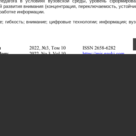
едагога в условиях вузовской среды, уровень сформирова
й развития внимания (концентрация, переключаемость, устойчи
еработке информации.
; гибкость; внимание; цифровые технологии; информация; вуз