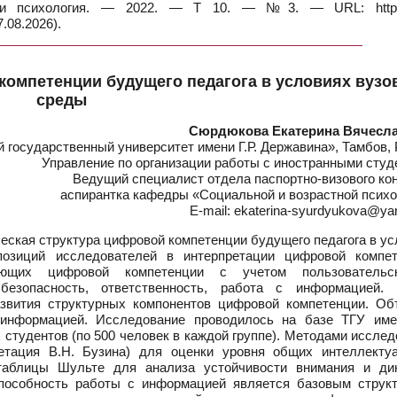
 и психология. — 2022. — Т 10. — №3. — URL: https:
.08.2026).
компетенции будущего педагога в условиях вузо
среды
Сюрдюкова Екатерина Вячесл
государственный университет имени Г.Р. Державина», Тамбов, 
Управление по организации работы с иностранными студ
Ведущий специалист отдела паспортно-визового ко
аспирантка кафедры «Социальной и возрастной психо
E-mail: ekaterina-syurdyukova@ya
еская структура цифровой компетенции будущего педагога в у
позиций исследователей в интерпретации цифровой компет
яющих цифровой компетенции с учетом пользовательс
 безопасность, ответственность, работа с информацией.
азвития структурных компонентов цифровой компетенции. Об
информацией. Исследование проводилось на базе ТГУ имен
 студентов (по 500 человек в каждой группе). Методами иссле
етация В.Н. Бузина) для оценки уровня общих интеллекту
 таблицы Шульте для анализа устойчивости внимания и ди
способность работы с информацией является базовым струк