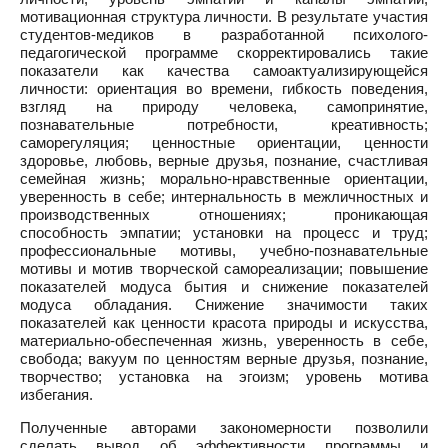
мотивационная структура личности. В результате участия
студентов-медиков в разработанной психолого-
педагогической программе скорректировались такие
показатели как качества самоактуализирующейся
личности: ориентация во времени, гибкость поведения,
взгляд на природу человека, самопринятие,
познавательные потребности, креативность;
саморегуляция; ценностные ориентации, ценности
здоровье, любовь, верные друзья, познание, счастливая
семейная жизнь; морально-нравственные ориентации,
уверенность в себе; интернальность в межличностных и
производственных отношениях; проникающая
способность эмпатии; установки на процесс и труд;
профессиональные мотивы, учебно-познавательные
мотивы и мотив творческой самореализации; повышение
показателей модуса бытия и снижение показателей
модуса обладания. Снижение значимости таких
показателей как ценности красота природы и искусства,
материально-обеспеченная жизнь, уверенность в себе,
свобода; вакуум по ценностям верные друзья, познание,
творчество; установка на эгоизм; уровень мотива
избегания.
Полученные авторами закономерности позволили
сделать вывод об эффективности программы и