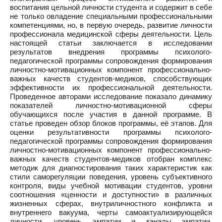
воспитания цельной личности студента и содержит в себе
не только овладение специальными профессиональными
компетенциями, но, в первую очередь, развитие личности
профессионала медицинской сферы деятельности. Цель
настоящей статьи заключается в исследовании
результатов внедрения программы психолого-
педагогической программы сопровождения формирования
личностно-мотивационных компонент профессионально-
важных качеств студентов-медиков, способствующих
эффективности их профессиональной деятельности.
Проведенное авторами исследование показало динамику
показателей личностно-мотивационной сферы
обучающихся после участия в данной программе. В
статье проведен обзор блоков программы, её этапов. Для
оценки результативности программы психолого-
педагогической программы сопровождения формирования
личностно-мотивационных компонент профессионально-
важных качеств студентов-медиков отобран комплекс
методик для диагностирования таких характеристик как
стили саморегуляции поведения, уровень субъективного
контроля, виды учебной мотивации студентов, уровни
соотношения «ценности и доступности» в различных
жизненных сферах, внутриличностного конфликта и
внутреннего вакуума, черты самоактуализирующейся
личности, уровень эмпатии и каналы эмпатии,