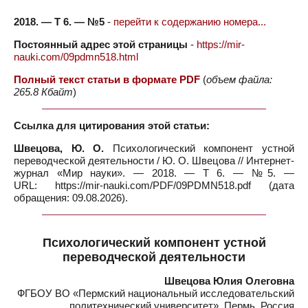
2018. — Т 6. — №5
-
перейти к содержанию номера...
Постоянный адрес этой страницы
-
https://mir-
nauki.com/09pdmn518.html
Полный текст статьи в формате PDF
(
объем файла:
265.8 Кбайт
)
Ссылка для цитирования этой статьи:
Швецова, Ю. О.
Психологический компонент устной
переводческой деятельности / Ю. О. Швецова // Интернет-
журнал «Мир науки». — 2018. — Т 6. — №5. —
URL: https://mir-nauki.com/PDF/09PDMN518.pdf (дата
обращения: 09.08.2026).
Психологический компонент устной
переводческой деятельности
Швецова Юлия Олеговна
ФГБОУ ВО «Пермский национальный исследовательский
политехнический университет», Пермь, Россия