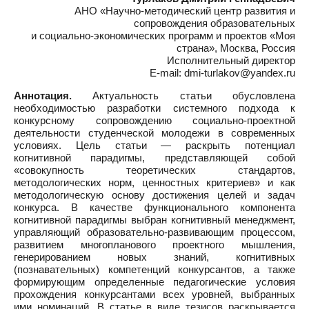
АНО «Научно-методический центр развития и
сопровождения образовательных
и социально-экономических программ и проектов «Моя
страна», Москва, Россия
Исполнительный директор
E-mail: dmi-turlakov@yandex.ru
Аннотация.
Актуальность статьи обусловлена
необходимостью разработки системного подхода к
конкурсному сопровождению социально-проектной
деятельности студенческой молодежи в современных
условиях. Цель статьи — раскрыть потенциал
когнитивной парадигмы, представляющей собой
«совокупность теоретических стандартов,
методологических норм, ценностных критериев» и как
методологическую основу достижения целей и задач
конкурса. В качестве функционального компонента
когнитивной парадигмы выбран когнитивный менеджмент,
управляющий образовательно-развивающим процессом,
развитием многопланового проектного мышления,
генерированием новых знаний, когнитивных
(познавательных) компетенций конкурсантов, а также
формирующим определенные педагогические условия
прохождения конкурсантами всех уровней, выбранных
ими номинаций. В статье в виде тезисов раскрывается