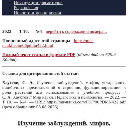
Инструкции для авторов
Редколлегия
Новости и мероприятия
2022. — Т 10. — №4
-
перейти к содержанию номера...
Постоянный адрес этой страницы
-
https://mir-
nauki.com/06pdmn422.html
Полный текст статьи в формате PDF
(
объем файла: 629.9
Кбайт
)
Ссылка для цитирования этой статьи:
Хаустов, С. А.
Изучение заблуждений, мифов, устаревших,
ошибочных представлений о строении, функционировании и
роли растений для использования в учебном процессе /
С. А. Хаустов // Мир науки. Педагогика и психология. — 2022. —
Т 10. — №4. — URL: https://mir-nauki.com/PDF/06PDMN422.pdf
(дата обращения: 08.08.2026).
Изучение заблуждений, мифов,