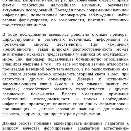
ботаники. Выбраны наиболее распространенные мифы, спорные
факты, требующие дальнейшего изучения, результаты
актуальных исследований. Проведён поиск современной научной
информации, позволяющей опровергнуть заблуждения, найти
верные формулировки, по возможности, пояснить источники
происхождения мифов.
В ходе исследования выявились довольно стойкие примеры,
циркулирующие в различных источниках информации на
протяжении многих десятилетий. При кажущейся
«безобидности» такая широкая распространенность может
значительно искажать представления учащихся об окружающем
мире. Так, например, подавляющее большинство опрошенных
учащихся уверены в том, что весь кислород земной атмосферы
произведен наземной растительностью, а по расположению мха
на стволе дерева можно определить стороны света в лесу при
отсутствии других ориентиров. Доверие к истинности
запоминающихся клише («если я это слышал, значит это
правда») способствует развитию толерантности к другим
логическим искажениям. Вместо уместного признания
собственной неосведомленности и поиска необходимой
информации происходит принятие упрощённых формулировок,
проникающих в детское сознание начиная с дошкольного
возраста, например, при просмотре мультфильмов.
Данная работа призвана акцентировать внимание педагогов к
вопросу качества формирования адекватной естественно-