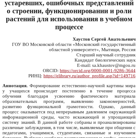
устаревших, ошибочных представлений
о строении, функционировании и роли
растений для использования в учебном
процессе
Хаустов Сергей Анатольевич
ГОУ ВО Московской области «Московский государственный
областной университет», Мытищи, Россия
Старший научный сотрудник
Кандидат биологических наук
E-mail: sa.khaustov@mgou.ru
ORCID:
https://orcid.org/0000-0001-9286-3644
РИНЦ:
https://elibrary.ru/author_profile.asp?id=149716
Аннотация.
Формирование естественно-научной картины мира
у учащихся происходит постепенно в течение процесса
обучения благодаря усвоению фактического материала
образовательных программ, выявлению закономерностей,
развитию функциональной грамотности. Однако, данный
процесс оказывается под непрерывным давлением окружающей
информационной среды, часто искажающей и упрощающей
систему знаний. В данной работе собраны и проанализированы
различные заблуждения, в том числе, выявляемые при общении с
педагогами, учащимися, студентами, связанные и изучением