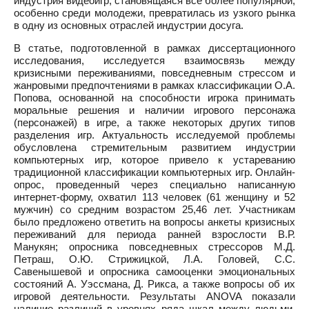
индустрия видеоигр, становящаяся все более популярной,
особенно среди молодежи, превратилась из узкого рынка
в одну из основных отраслей индустрии досуга.
В статье, подготовленной в рамках диссертационного
исследования, исследуется взаимосвязь между
кризисными переживаниями, повседневным стрессом и
жанровыми предпочтениями в рамках классификации О.А.
Попова, основанной на способности игрока принимать
моральные решения и наличии игрового персонажа
(персонажей) в игре, а также некоторых других типов
разделения игр. Актуальность исследуемой проблемы
обусловлена стремительным развитием индустрии
компьютерных игр, которое привело к устареванию
традиционной классификации компьютерных игр. Онлайн-
опрос, проведенный через специально написанную
интернет-форму, охватил 113 человек (61 женщину и 52
мужчин) со средним возрастом 25,46 лет. Участникам
было предложено ответить на вопросы анкеты кризисных
переживаний для периода ранней взрослости В.Р.
Манукян; опросника повседневных стрессоров М.Д.
Петраш, О.Ю. Стрижицкой, Л.А. Головей, С.С.
Савенышевой и опросника самооценки эмоциональных
состояний А. Уэссмана, Д. Рикса, а также вопросы об их
игровой деятельности. Результаты ANOVA показали
наличие различий в уровнях ряда шкал между людьми,