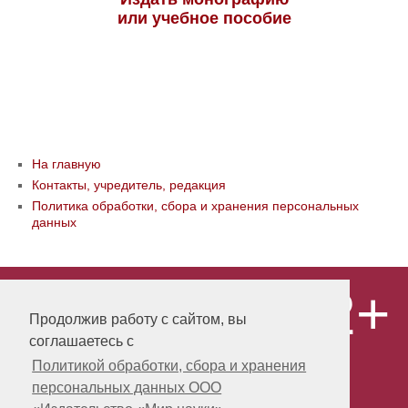
или учебное пособие
На главную
Контакты, учредитель, редакция
Политика обработки, сбора и хранения персональных
данных
12+
© ООО «Издательство «Мир науки» \
«Publishing company «World of science»,
Продолжив работу с сайтом, вы
LLC Материалы, размещенные на сайте,
соглашаетесь с
охраняются Законом о защите авторских
прав. Публикация любых материалов
Политикой обработки, сбора и хранения
этого сайта запрещена без
персональных данных ООО
предварительного согласования с