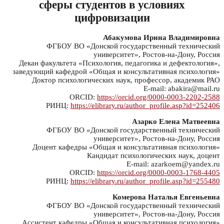
сферы студентов в условиях
цифровизации
Абакумова Ирина Владимировна
ФГБОУ ВО «Донской государственный технический
университет», Ростов-на-Дону, Россия
Декан факультета «Психология, педагогика и дефектология»,
заведующий кафедрой «Общая и консультативная психология»
Доктор психологических наук, профессор, академик РАО
E-mail: abakira@mail.ru
ORCID:
https://orcid.org/0000-0003-2202-2588
РИНЦ:
https://elibrary.ru/author_profile.asp?id=252406
Азарко Елена Матвеевна
ФГБОУ ВО «Донской государственный технический
университет», Ростов-на-Дону, Россия
Доцент кафедры «Общая и консультативная психология»
Кандидат психологических наук, доцент
E-mail: azarkoem@yandex.ru
ORCID:
https://orcid.org/0000-0003-1768-4405
РИНЦ:
https://elibrary.ru/author_profile.asp?id=255480
Комерова Наталья Евгеньевна
ФГБОУ ВО «Донской государственный технический
университет», Ростов-на-Дону, Россия
Ассистент кафедры «Общая и консультативная психология»