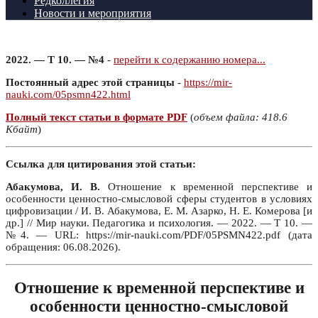
Редколлегия
Новости и мероприятия
2022. — Т 10. — №4
-
перейти к содержанию номера...
Постоянный адрес этой страницы
-
https://mir-
nauki.com/05psmn422.html
Полный текст статьи в формате PDF
(
объем файла: 418.6
Кбайт
)
Ссылка для цитирования этой статьи:
Абакумова, И. В.
Отношение к временной перспективе и
особенности ценностно-смысловой сферы студентов в условиях
цифровизации / И. В. Абакумова, Е. М. Азарко, Н. Е. Комерова [и
др.] // Мир науки. Педагогика и психология. — 2022. — Т 10. —
№4. — URL: https://mir-nauki.com/PDF/05PSMN422.pdf (дата
обращения: 06.08.2026).
Отношение к временной перспективе и
особенности ценностно-смысловой