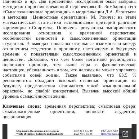
Панченко и др. Для проведения исследования были выбраны
методики: опросник временной перспективы Ф. Зимбардо; тест
«Смысложизненные ориентации» в модификации Д.А. Леонтьева
и методика «Ценностные ориентации» М. Рокича; на этапе
математической статистики использовался критерий ранговой
корреляции r-Спирмена. Получены результаты эмпирического
исследования отношения к временной перспективе,
особенностей ценностей и смысложизненных ориентаций
студентов. В выводах показаны отдельные взаимосвязи между
отношением студентов к прошлому, настоящему и будущему
времени с показателями смысложизненных ориентаций и
ценностей. Доказано, что чем более негативно респонденты
оценивают прошлое, тем выше вера в фаталистическое
настоящее, убежденность в том, что человек не может управлять
событиями совей жизни. Также выявлено, что 63,5 %
респондентов обладают высокой степенью ориентации на
будущее, представления отличаются яркой «эмоциональной
окраской», но слабой конкретикой. Выявлен высокий общий
уровень осмысленности жизни.
Ключевые слова:
временная перспектива; смысловая сфера;
смысложизненные ориентации; ценности студентов;
цифровизация