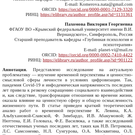
E-mail: Komerova.nata@gmail.com
ORCID:
https://orcid.org/0000-0001-7129-3320
РИНЦ:
https://elibrary.ru/author_profile.asp?id=1131361
Пахомова Виктория Георгиевна
ФГАОУ ВО «Крымский федеральный университет имени В.И.
Вернандского», Симферополь, Россия
Старший преподаватель кафедры «Глубинная психология и
психотерапия»
E-mail: planet-vi@mail.ru
ORCID:
https://orcid.org/0000-0002-7410-4422
РИНЦ:
https://elibrary.ru/author_profile.asp?id=901122
Аннотация.
Представлено исследование на актуальную
проблематику — изучение временной перспективы и ценностно-
смысловой сферы личности в условиях цифровизации. Так,
пандемия Covid-19 и инфодемическая напряженность последних
лет привела к резкому сокращению социального взаимодействия
и, как следствие, трансформации отношения ко времени жизни,
оказала влияние на ценностную сферу и общую осмысленность
жизненного пути. В статье приведен краткий теоретический
анализ работ о временной перспективе К. Левина, К.А.
Альбухановой-Славской, Ф. Зимбардо, И.В. Абакумовой; Ж.
Нюттена, Е.И. Головаха, Ф.Е. Василюка, а также исследований
отечественных ученых последних лет, таких как Н.В. Петрикова,
Л.С. Самсоненко, Н.Л. Сунгурова, О.А. Москвитина, О.Л.