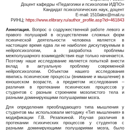
Доцент кафедры «Педагогики и психологии ИДПО»
Кандидат психологических наук, доцент
E-mail: 1510alex@mail.ru
РИНЦ:
https://www.elibrary.ru/author_profile.asp?id=461843
Аннотация.
Вопрос о содружественной работе левого и
правого полушарий в осуществлении сложных форм
психической деятельности человека является в
настоящее время едва ли не наиболее дискутируемым в
нейропсихологии, а разработка проблемы
межполушарного взаимодействия еще только начинается.
Поэтому наше исследование является попыткой внести
вклад в актуальную проблему современной
нейропсихологии. Объектом нашего исследования
явились психические процессы (внимание и мышление) в
юношеском возрасте, а предметом исследования –
различия в протекании психических процессов у
студентов с разным строением мозолистого тела и
разными доминирующими полушариями мозга.
Для определения преобладающего типа мышления у
студентов мы использовали методику «Тип мышления» в
модификации Г.В. Резапкиной. Изучая различия в
протекании психических процессов у студентов с
разными доминирующими полушариями мозга, было