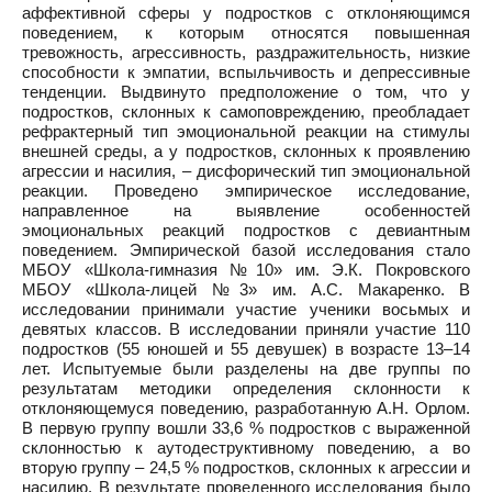
аффективной сферы у подростков с отклоняющимся
поведением, к которым относятся повышенная
тревожность, агрессивность, раздражительность, низкие
способности к эмпатии, вспыльчивость и депрессивные
тенденции. Выдвинуто предположение о том, что у
подростков, склонных к самоповреждению, преобладает
рефрактерный тип эмоциональной реакции на стимулы
внешней среды, а у подростков, склонных к проявлению
агрессии и насилия, – дисфорический тип эмоциональной
реакции. Проведено эмпирическое исследование,
направленное на выявление особенностей
эмоциональных реакций подростков с девиантным
поведением. Эмпирической базой исследования стало
МБОУ «Школа-гимназия №10» им. Э.К. Покровского
МБОУ «Школа-лицей №3» им. А.С. Макаренко. В
исследовании принимали участие ученики восьмых и
девятых классов. В исследовании приняли участие 110
подростков (55 юношей и 55 девушек) в возрасте 13–14
лет. Испытуемые были разделены на две группы по
результатам методики определения склонности к
отклоняющемуся поведению, разработанную А.Н. Орлом.
В первую группу вошли 33,6 % подростков с выраженной
склонностью к аутодеструктивному поведению, а во
вторую группу – 24,5 % подростков, склонных к агрессии и
насилию. В результате проведенного исследования было