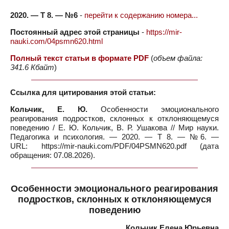
2020. — Т 8. — №6
-
перейти к содержанию номера...
Постоянный адрес этой страницы
-
https://mir-
nauki.com/04psmn620.html
Полный текст статьи в формате PDF
(
объем файла:
341.6 Кбайт
)
Ссылка для цитирования этой статьи:
Кольчик, Е. Ю.
Особенности эмоционального
реагирования подростков, склонных к отклоняющемуся
поведению / Е. Ю. Кольчик, В. Р. Ушакова // Мир науки.
Педагогика и психология. — 2020. — Т 8. — №6. —
URL: https://mir-nauki.com/PDF/04PSMN620.pdf (дата
обращения: 07.08.2026).
Особенности эмоционального реагирования
подростков, склонных к отклоняющемуся
поведению
Кольчик Елена Юрьевна