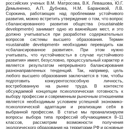
российских ученых В.М. Матросова, В.К. Левашова, Ю.Г.
Демьяненко, А.П. Дубнова, Н.М. Барановой, Л.В.
Сорокина, работающих над проблемами устойчивого
развития, можно встретить утверждение о том, что вопрос
сбалансированного развития общества («sustainable
development») занимает одно из важнейших мест, и это
должно учитываться при разработке содержательных
вопросов системы высшего образования. Термин
«sustainable development» необходимо переводить как
«сбалансированное развитие». При этом нужно
учитывать, что «устойчивость» в случае «устойчивого
развития» имеет, безусловно, процессуальный характер и
является результатом непрерывного балансирования
разнонаправленных тенденций. Так, например, цель
любого высшего образования заключается в том, чтобы
подготовить конкурентоспособную личность,
востребованную на рынке труда. В контексте
обсуждаемой концепции психологическая готовность к
выбору профессии и современным рыночным отношениям
является необходимым условием успешной экономико-
психологической адаптации и реализации себя в
выбранной профессии. В статье мы проанализируем
вопросы выбора типа профессий обучающимися 8–11
классов, рассмотрим возможности получения
экологического образования на территории РФ и основные