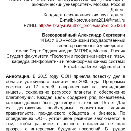
экономический университет», Москва, Россия
Доцент
Кандидат психологических наук, доцент
E-mail: kotova.elena2014@mail.ru
РИНЦ:
http://elibrary.ru/author_profile.asp?id=354214
Безкоровайный Александр Сергеевич
ФГБОУ ВО «Российский государственный
геологоразведочный университет
имени Серго Орджоникидзе (МГРИ)», Москва, Россия
Студент факультета «Геологии и геофизики нефти и газа»,
кафедра «Информатики и геоинформационных систем»
E-mail: soaderesss@gmail.com
Аннотация.
В 2015 году ООН приняла повестку дня в
области устойчивого развития до 2030 года. Программа
состоит из 17 целей, направленных на ликвидацию
нищеты, сохранение ресурсов планеты и обеспечение
благополучия. Каждая цель содержит ряд показателей,
которые должны быть достигнуты в течение 15 лет. Для
их достижения необходимы совместные усилия
правительств, гражданского общества и бизнеса. По
определению ООН, устойчивое развитие заключается в
том, чтобы развитие нынешнего поколения не шло
вразрез с интересами будущих поколений. В трудах