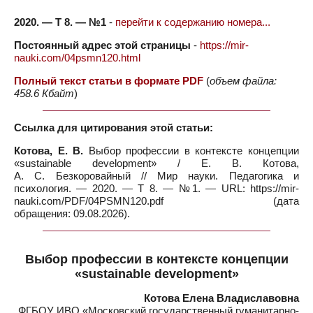
2020. — Т 8. — №1
-
перейти к содержанию номера...
Постоянный адрес этой страницы
-
https://mir-
nauki.com/04psmn120.html
Полный текст статьи в формате PDF
(
объем файла:
458.6 Кбайт
)
Ссылка для цитирования этой статьи:
Котова, Е. В.
Выбор профессии в контексте концепции
«sustainable development» / Е. В. Котова,
А. С. Безкоровайный // Мир науки. Педагогика и
психология. — 2020. — Т 8. — №1. — URL: https://mir-
nauki.com/PDF/04PSMN120.pdf (дата
обращения: 09.08.2026).
Выбор профессии в контексте концепции
«sustainable development»
Котова Елена Владиславовна
ФГБОУ ИВО «Московский государственный гуманитарно-