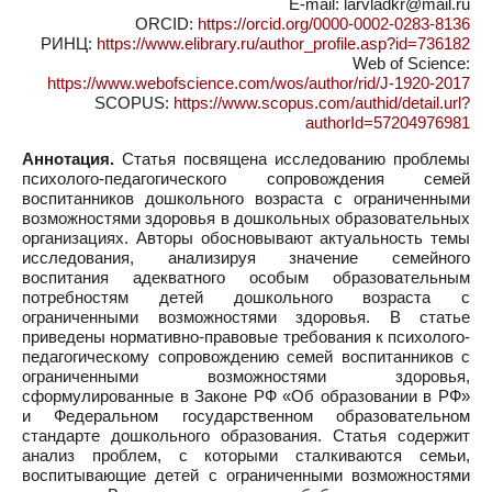
E-mail: larvladkr@mail.ru
ORCID:
https://orcid.org/0000-0002-0283-8136
РИНЦ:
https://www.elibrary.ru/author_profile.asp?id=736182
Web of Science:
https://www.webofscience.com/wos/author/rid/J-1920-2017
SCOPUS:
https://www.scopus.com/authid/detail.url?
authorId=57204976981
Аннотация.
Статья посвящена исследованию проблемы
психолого-педагогического сопровождения семей
воспитанников дошкольного возраста с ограниченными
возможностями здоровья в дошкольных образовательных
организациях. Авторы обосновывают актуальность темы
исследования, анализируя значение семейного
воспитания адекватного особым образовательным
потребностям детей дошкольного возраста с
ограниченными возможностями здоровья. В статье
приведены нормативно-правовые требования к психолого-
педагогическому сопровождению семей воспитанников с
ограниченными возможностями здоровья,
сформулированные в Законе РФ «Об образовании в РФ»
и Федеральном государственном образовательном
стандарте дошкольного образования. Статья содержит
анализ проблем, с которыми сталкиваются семьи,
воспитывающие детей с ограниченными возможностями