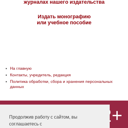
журналах нашего издательства
Издать монографию
или учебное пособие
На главную
Контакты, учредитель, редакция
Политика обработки, сбора и хранения персональных
данных
12+
© ООО «Издательство «Мир науки» \
«Publishing company «World of science»,
Продолжив работу с сайтом, вы
LLC Материалы, размещенные на сайте,
соглашаетесь с
охраняются Законом о защите авторских