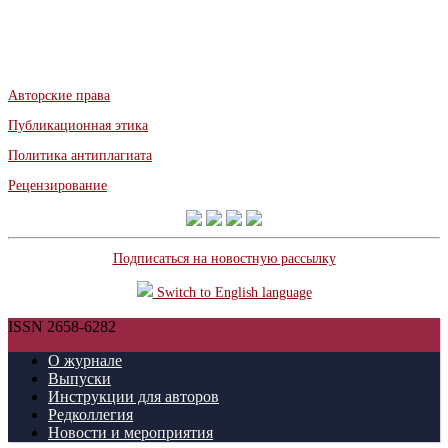
Авторские права
Публикационная этика
Политика антиплагиата
Рецензирование
Подписаться на новостную рассылку
Switch to English language
ISSN 2658-6282
О журнале
Выпуски
Инструкции для авторов
Редколлегия
Новости и мероприятия