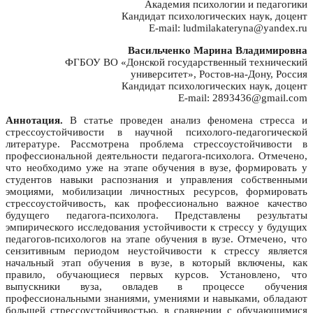
Академия психологии и педагогики
Кандидат психологических наук, доцент
E-mail: ludmilakateryna@yandex.ru
Васильченко Марина Владимировна
ФГБОУ ВО «Донской государственный технический
университет», Ростов-на-Дону, Россия
Кандидат психологических наук, доцент
E-mail: 2893436@gmail.com
Аннотация.
В статье проведен анализ феномена стресса и
стрессоустойчивости в научной психолого-педагогической
литературе. Рассмотрена проблема стрессоустойчивости в
профессиональной деятельности педагога-психолога. Отмечено,
что необходимо уже на этапе обучения в вузе, формировать у
студентов навыки распознания и управления собственными
эмоциями, мобилизации личностных ресурсов, формировать
стрессоустойчивость, как профессионально важное качество
будущего педагога-психолога. Представлены результаты
эмпирического исследования устойчивости к стрессу у будущих
педагогов-психологов на этапе обучения в вузе. Отмечено, что
сензитивным периодом неустойчивости к стрессу является
начальный этап обучения в вузе, в который включены, как
правило, обучающиеся первых курсов. Установлено, что
выпускники вуза, овладев в процессе обучения
профессиональными знаниями, умениями и навыками, обладают
большей стрессоустойчивостью, в сравнении с обучающимися