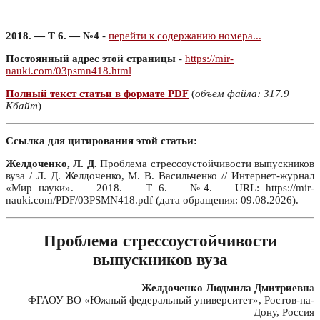
2018. — Т 6. — №4
-
перейти к содержанию номера...
Постоянный адрес этой страницы
-
https://mir-
nauki.com/03psmn418.html
Полный текст статьи в формате PDF
(
объем файла: 317.9
Кбайт
)
Ссылка для цитирования этой статьи:
Желдоченко, Л. Д.
Проблема стрессоустойчивости выпускников
вуза / Л. Д. Желдоченко, М. В. Васильченко // Интернет-журнал
«Мир науки». — 2018. — Т 6. — №4. — URL: https://mir-
nauki.com/PDF/03PSMN418.pdf (дата обращения: 09.08.2026).
Проблема стрессоустойчивости
выпускников вуза
Желдоченко Людмила Дмитриевн
а
ФГАОУ ВО «Южный федеральный университет», Ростов-на-
Дону, Россия