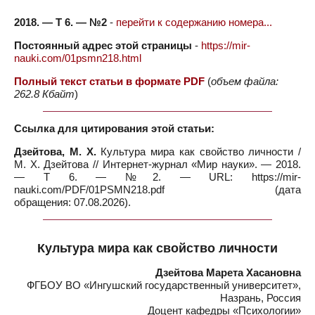
2018. — Т 6. — №2
-
перейти к содержанию номера...
Постоянный адрес этой страницы
-
https://mir-
nauki.com/01psmn218.html
Полный текст статьи в формате PDF
(
объем файла:
262.8 Кбайт
)
Ссылка для цитирования этой статьи:
Дзейтова, М. Х.
Культура мира как свойство личности /
М. Х. Дзейтова // Интернет-журнал «Мир науки». — 2018.
— Т 6. — №2. — URL: https://mir-
nauki.com/PDF/01PSMN218.pdf (дата
обращения: 07.08.2026).
Культура мира как свойство личности
Дзейтова Марета Хасановна
ФГБОУ ВО «Ингушский государственный университет»,
Назрань, Россия
Доцент кафедры «Психологии»