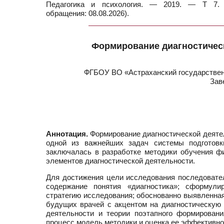
Педагогика и психология. — 2019. — Т 7. —
обращения: 08.08.2026).
Формирование диагностическ
ФГБОУ ВО «Астраханский государствен
Зав
Аннотация.
Формирование диагностической деятел
одной из важнейших задач системы подготовк
заключалась в разработке методики обучения ф
элементов диагностической деятельности.
Для достижения цели исследования последовател
содержание понятия «диагностика»; сформули
стратегию исследования; обоснованно выявленная
будущих врачей с акцентом на диагностическую 
деятельности и теории поэтапного формирован
процесс модель методики и оценка ее эффективно