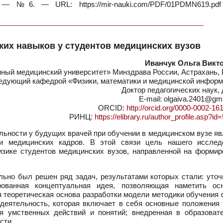
 №6. — URL: https://mir-nauki.com/PDF/01PDMN619.pdf
их навыков у студентов медицинских вузов
Иванчук Ольга Викт
ный медицинский университет» Минздрава России, Астрахань, 
едующий кафедрой «Физики, математики и медицинской информ
Доктор педагогических наук,
E-mail: olgaiva.2401@gm
ORCID:
http://orcid.org/0000-0002-16
РИНЦ:
https://elibrary.ru/author_profile.asp?i
ьности у будущих врачей при обучении в медицинском вузе яв
и медицинских кадров. В этой связи цель нашего исслед
изике студентов медицинских вузов, направленной на формир
ьно был решен ряд задач, результатами которых стали: уточ
рованная концептуальная идея, позволяющая наметить ос
 теоретическая основа разработки модели методики обучения 
деятельность, которая включает в себя основные положения 
ия умственных действий и понятий; внедренная в образоват
сти.