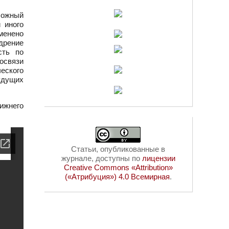
ложный
 иного
менено
дрение
сть по
освязи
еского
удущих
ижнего
Статьи, опубликованные в
журнале, доступны по
лицензии
Creative Commons «Attribution»
(«Атрибуция») 4.0 Всемирная
.