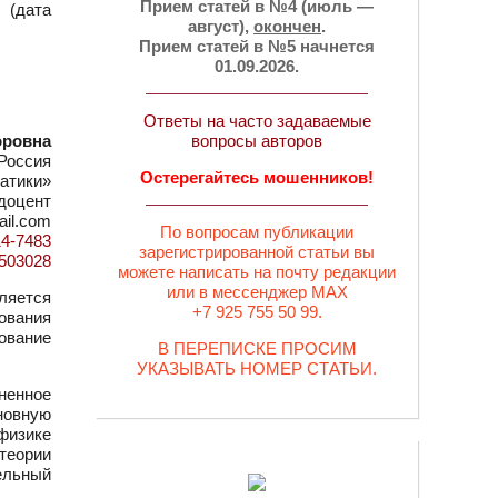
Прием статей в №4 (июль —
 (дата
август),
окончен
.
Прием статей в №5 начнется
01.09.2026.
Ответы на часто задаваемые
оровна
вопросы авторов
Россия
Остерегайтесь мошенников!
атики»
 доцент
ail.com
По вопросам публикации
14-7483
зарегистрированной статьи вы
d=503028
можете написать на почту редакции
или в мессенджер MAX
ляется
+7 925 755 50 99.
ования
ование
В ПЕРЕПИСКЕ ПРОСИМ
УКАЗЫВАТЬ НОМЕР СТАТЬИ.
ненное
новную
физике
теории
ельный