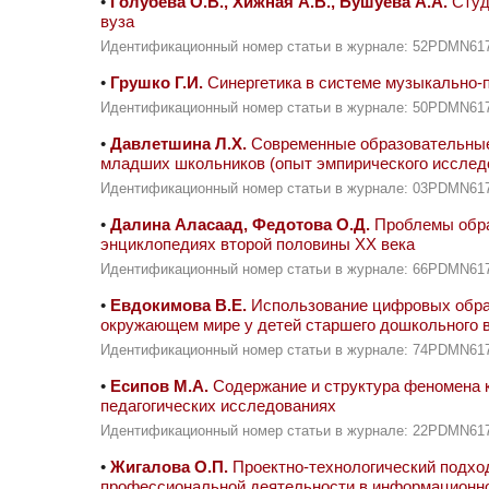
•
Голубева О.В., Хижная А.В., Бушуева А.А.
Студ
вуза
Идентификационный номер статьи в журнале: 52PDMN61
•
Грушко Г.И.
Синергетика в системе музыкально-п
Идентификационный номер статьи в журнале: 50PDMN61
•
Давлетшина Л.Х.
Современные образовательные 
младших школьников (опыт эмпирического исслед
Идентификационный номер статьи в журнале: 03PDMN61
•
Далина Аласаад, Федотова О.Д.
Проблемы образ
энциклопедиях второй половины ХХ века
Идентификационный номер статьи в журнале: 66PDMN61
•
Евдокимова В.Е.
Использование цифровых обра
окружающем мире у детей старшего дошкольного 
Идентификационный номер статьи в журнале: 74PDMN61
•
Есипов М.А.
Содержание и структура феномена к
педагогических исследованиях
Идентификационный номер статьи в журнале: 22PDMN61
•
Жигалова О.П.
Проектно-технологический подход
профессиональной деятельности в информационн