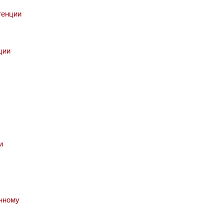
тенции
ции
и
анному