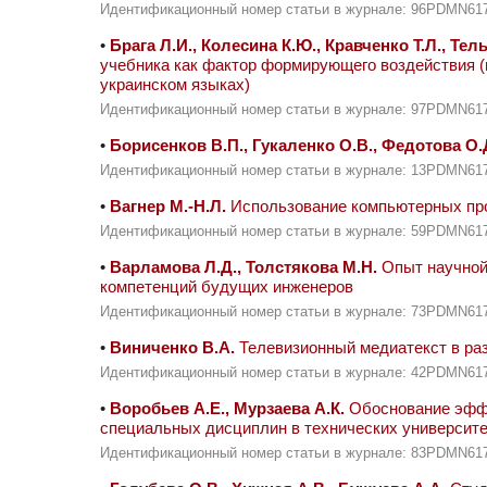
Идентификационный номер статьи в журнале: 96PDMN61
•
Брага Л.И., Колесина К.Ю., Кравченко Т.Л., Тел
учебника как фактор формирующего воздействия (
украинском языках)
Идентификационный номер статьи в журнале: 97PDMN61
•
Борисенков В.П., Гукаленко О.В., Федотова О.
Идентификационный номер статьи в журнале: 13PDMN61
•
Вагнер М.-Н.Л.
Использование компьютерных прог
Идентификационный номер статьи в журнале: 59PDMN61
•
Варламова Л.Д., Толстякова М.Н.
Опыт научной
компетенций будущих инженеров
Идентификационный номер статьи в журнале: 73PDMN61
•
Виниченко В.А.
Телевизионный медиатекст в ра
Идентификационный номер статьи в журнале: 42PDMN61
•
Воробьев А.Е., Мурзаева А.К.
Обоснование эффе
специальных дисциплин в технических университ
Идентификационный номер статьи в журнале: 83PDMN61