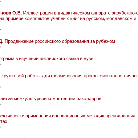
7
ьнова О.В.
Иллюстрации в дидактическом аппарате зарубежног
на примере комплектов учебных книг на русском, молдавском и
7
Д.
Продвижение российского образования за рубежом
7
рамм в изучении английского языка в вузе
7
 кружковой работы для формирования профессионально-лично
7
звитии межкультурной компетенции бакалавров
7
ктивности применения инновационных методик преподавания
етах
7