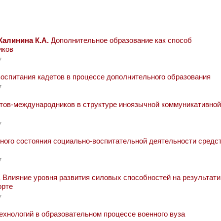
Калинина К.А.
Дополнительное образование как способ
иков
7
оспитания кадетов в процессе дополнительного образования
7
ов-международников в структуре иноязычной коммуникативной
7
ного состояния социально-воспитательной деятельности средс
7
.
Влияние уровня развития силовых способностей на результати
орте
7
нологий в образовательном процессе военного вуза