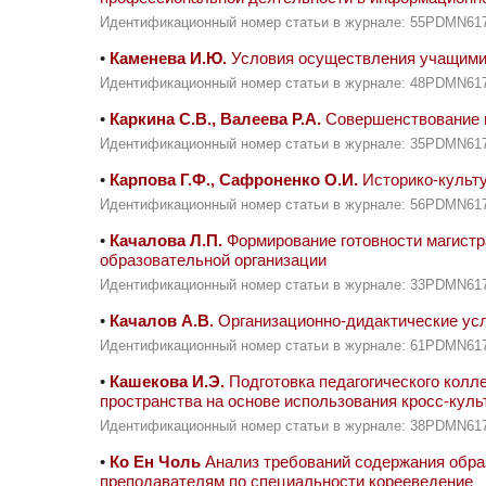
Идентификационный номер статьи в журнале: 55PDMN61
•
Каменева И.Ю.
Условия осуществления учащимис
Идентификационный номер статьи в журнале: 48PDMN61
•
Каркина С.В., Валеева Р.А.
Совершенствование м
Идентификационный номер статьи в журнале: 35PDMN61
•
Карпова Г.Ф., Сафроненко О.И.
Историко-культу
Идентификационный номер статьи в журнале: 56PDMN61
•
Качалова Л.П.
Формирование готовности магистр
образовательной организации
Идентификационный номер статьи в журнале: 33PDMN61
•
Качалов А.В.
Организационно-дидактические усл
Идентификационный номер статьи в журнале: 61PDMN61
•
Кашекова И.Э.
Подготовка педагогического колл
пространства на основе использования кросс-кул
Идентификационный номер статьи в журнале: 38PDMN61
•
Ко Ен Чоль
Анализ требований содержания обра
преподавателям по специальности корееведение