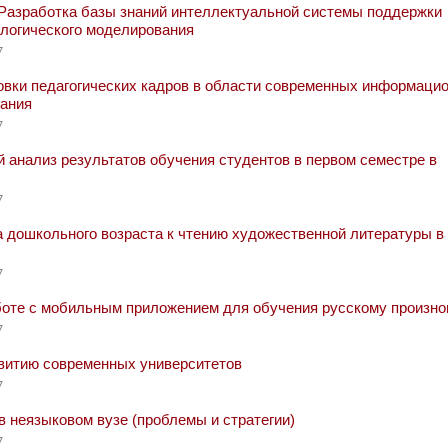
Разработка базы знаний интеллектуальной системы поддержки
ологического моделирования
7
овки педагогических кадров в области современных информаци
вания
7
анализ результатов обучения студентов в первом семестре в
7
дошкольного возраста к чтению художественной литературы в
7
боте с мобильным приложением для обучения русскому произн
7
звитию современных университетов
7
 неязыковом вузе (проблемы и стратегии)
7