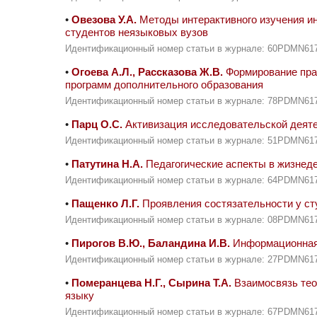
•
Овезова У.А.
Методы интерактивного изучения и
студентов неязыковых вузов
Идентификационный номер статьи в журнале: 60PDMN61
•
Огоева А.Л., Рассказова Ж.В.
Формирование прак
программ дополнительного образования
Идентификационный номер статьи в журнале: 78PDMN61
•
Парц О.С.
Активизация исследовательской деяте
Идентификационный номер статьи в журнале: 51PDMN61
•
Патутина Н.А.
Педагогические аспекты в жизнед
Идентификационный номер статьи в журнале: 64PDMN61
•
Пащенко Л.Г.
Проявления состязательности у ст
Идентификационный номер статьи в журнале: 08PDMN61
•
Пирогов В.Ю., Баландина И.В.
Информационная 
Идентификационный номер статьи в журнале: 27PDMN61
•
Померанцева Н.Г., Сырина Т.А.
Взаимосвязь тео
языку
Идентификационный номер статьи в журнале: 67PDMN61