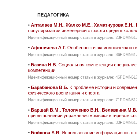
ПЕДАГОГИКА
•
Апталаев М.Н., Жалко М.Е., Хаматнурова Е.Н., 
популяризации инженерной отрасли среди школьн
Идентификационный номер статьи в журнале: 23PDMN61
•
Афоничева А.Г.
Особенности аксиологического в
Идентификационный номер статьи в журнале: 86PDMN61
•
Базина Н.В.
Социальная компетенция специалист
компетенции
Идентификационный номер статьи в журнале: 46PDMN61
•
Барабанова В.Б.
К проблеме истории и современ
физического воспитания и спорта
Идентификационный номер статьи в журнале: 71PDMN61
•
Баршай В.М., Толопченко В.Н., Белавкина М.В
при выполнении упражнения «рывок» в гиревом сп
Идентификационный номер статьи в журнале: 30PDMN61
•
Бойкова А.В.
Использование информационных тех