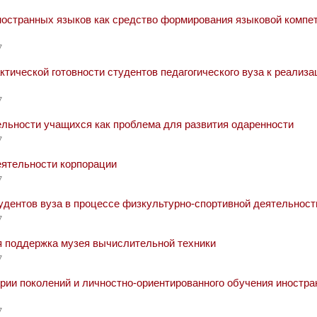
ностранных языков как средство формирования языковой компе
7
тической готовности студентов педагогического вуза к реализа
7
льности учащихся как проблема для развития одаренности
7
еятельности корпорации
7
удентов вуза в процессе физкультурно-спортивной деятельност
7
поддержка музея вычислительной техники
7
рии поколений и личностно-ориентированного обучения иностр
7