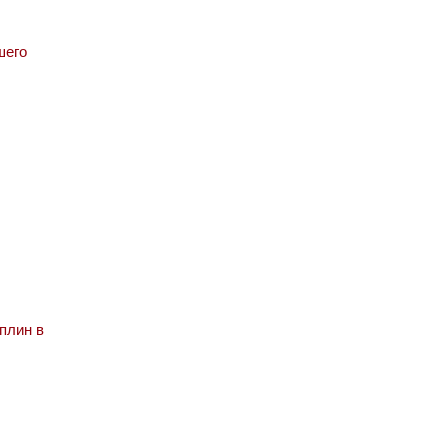
шего
плин в