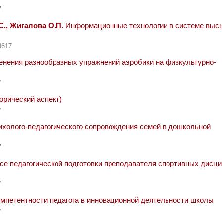
7
С., Жигалова О.П.
Информационные технологии в системе выс
N617
нения разнообразных упражнений аэробики на физкультурно-
7
орический аспект)
7
ихолого-педагогического сопровождения семей в дошкольной
7
е педагогической подготовки преподавателя спортивных дисци
7
омпетентности педагога в инновационной деятельности школы
7