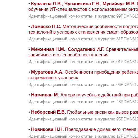
•
Курзаева Л.В., Чусавитина Г.Н., Мусийчук М.В.
обучения ИТ-специалистов с использованием онт
Идентификационный номер статьи в журнале: 99PDMN61
•
Ломаско П.С.
Методические особенности подгот
технологий в условиях становления смарт-образо
Идентификационный номер статьи в журнале: 81PDMN61
•
Меженная Н.М., Солдатенко И.Г.
Сравнительный 
зависимости от способа поступления
Идентификационный номер статьи в журнале: 01PDMN61
•
Муратова А.А.
Особенности приобщения ребенка 
современных условиях
Идентификационный номер статьи в журнале: 06PDMN61
•
Натчиван М.
Алгоритм учебных действий при ра
Идентификационный номер статьи в журнале: 28PDMN61
•
Неборский Е.В.
Глобальные риски как вызов ра
Идентификационный номер статьи в журнале: 95PDMN61
•
Новикова Н.Н.
Преподавание домашнего чтения в
Идентификационный номер статьи в журнале: 17PDMN61