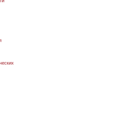
ти
я
ческих