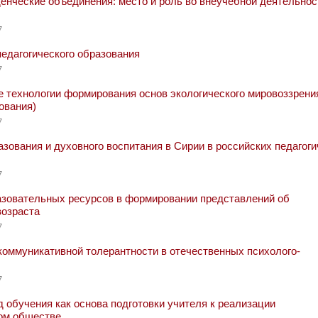
енческие объединения: место и роль во внеучебной деятельнос
7
едагогического образования
7
технологии формирования основ экологического мировоззрени
ования)
7
ования и духовного воспитания в Сирии в российских педагоги
7
зовательных ресурсов в формировании представлений об
возраста
7
оммуникативной толерантности в отечественных психолого-
7
 обучения как основа подготовки учителя к реализации
ом обществе