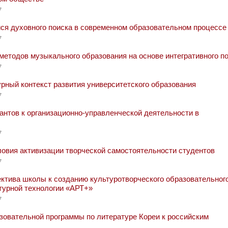
7
я духовного поиска в современном образовательном процессе
7
етодов музыкального образования на основе интегративного п
7
рный контекст развития университетского образования
7
антов к организационно-управленческой деятельности в
7
овия активизации творческой самостоятельности студентов
7
ектива школы к созданию культуротворческого образовательног
ьтурной технологии «АРТ+»
7
зовательной программы по литературе Кореи к российским