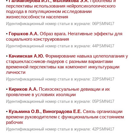
•
Галиакберова И.Л., Мысникова Э.А.
Проблемы и
перспективы использования нейропсихологического
подхода в популяционном исследовании
жизнеспособности населения
Идентификационный номер статьи в журнале: 06PSMN417
•
Горшков А.А.
Образ врага. Негативные эффекты для
социального конструирования
Идентификационный номер статьи в журнале: 44PSMN417
•
Качимская А.Ю.
Формирование навыка целеполагания у
старшеклассников-лидеров с разными вариантами
временной перспективы как компонент инкультурации
личности
Идентификационный номер статьи в журнале: 22PSMN417
•
Кириков А.А.
Психосексуальные девиации и их
проявление в условиях изоляции
Идентификационный номер статьи в журнале: 05PSMN417
•
Кузьмина О.В., Виноградова Е.Е.
Связь организации
времени руководителем с функциональным состоянием
рабочих
Идентификационный номер статьи в журнале: 42PSMN417