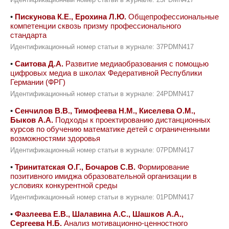
Идентификационный номер статьи в журнале: 23PDMN417
•
Пискунова К.Е., Ерохина Л.Ю.
Общепрофессиональные
компетенции сквозь призму профессионального
стандарта
Идентификационный номер статьи в журнале: 37PDMN417
•
Саитова Д.А.
Развитие медиаобразования c помощью
цифровых медиа в школах Федеративной Республики
Германии (ФРГ)
Идентификационный номер статьи в журнале: 24PDMN417
•
Сенчилов В.В., Тимофеева Н.М., Киселева О.М.,
Быков А.А.
Подходы к проектированию дистанционных
курсов по обучению математике детей с ограниченными
возможностями здоровья
Идентификационный номер статьи в журнале: 07PDMN417
•
Тринитатская О.Г., Бочаров С.В.
Формирование
позитивного имиджа образовательной организации в
условиях конкурентной среды
Идентификационный номер статьи в журнале: 01PDMN417
•
Фазлеева Е.В., Шалавина А.С., Шашков А.А.,
Сергеева Н.Б.
Анализ мотивационно-ценностного