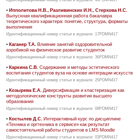
Идентификационный номер статьи в журнале: 40PDMN417
•
Ипполитова Н.В., Разливинских И.Н., Стерхова Н.С.
Выпускная квалификационная работа бакалавра
теоретического характера: понятие, структура, форматы
выполнения
Идентификационный номер статьи в журнале: 17PDMN417
•
Каганер Т.А.
Влияние занятий оздоровительной
аэробикой на физическое развитие студенток
Идентификационный номер статьи в журнале: 36PDMN417
•
Каркина С.В.
Содержание и методы эстетического
воспитания студентов вуза на основе интеграции искусств
Идентификационный номер статьи в журнале: 25PDMN417
•
Козырева Е.А.
Диверсификация и кластеризация как
методологические конструкты развития высшего
образования
Идентификационный номер статьи в журнале: 08PDMN417
•
Костылев Д.С.
Интерактивный курс по дисциплине
«Техника и оргтехника в сервисе» как результат
самостоятельной работы студентов в LMS Moodle
Идентификационный номер статьи в журнале: 03PDMN417