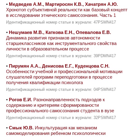
•
Медведев А.М., Мартиросян К.В., Хачатрян А.Ю.
Хронотоп субъективной реальности как базовый концепт
в исследовании этнического самосознания. Часть 1
Идентификационный номер статьи в журнале: 47PSMN417
•
Нешумаев М.В., Каткова Е.Н., Опевалова Е.В.
Динамика развития признаков автономности
старшеклассников как инструментального свойства
личности в образовательном процессе
Идентификационный номер статьи в журнале: 39PDMN417
•
Пирумян А.А., Денисова Е.Г., Куденцова С.Н.
Особенности учебной и профессиональной мотивации
слушателей программ переподготовки в процессе
получения квалификации психолога
Идентификационный номер статьи в журнале: 04PSMN417
•
Рогов Е.И.
Разнонаправленность подходов к
содержанию и критериям сформированости
профессионального самосознания студента в вузе
Идентификационный номер статьи в журнале: 32PSMN417
•
Смык Ю.В.
Инкультурация как механизм
самомоделирования ребенком психологически