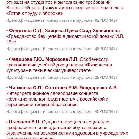
отношения студентов к выполнению требований
Всероссийского физкультурно-спортивного комплекса
«Готов к труду и обороне»
Идентификационный номер статьи в журнале: 02PDMN417
•
Федотова О.Д., Зайцева Луиза Саид-Хусейновна
«Гражданство без цепей» в дидактической поэзии И.В.
Гёте
Идентификационный номер статьи в журнале: 48PDMN417
•
Фёдорова Т.Ю., Морозова Л.П.
Особенности
преподавания учебной дисциплины «Физическая
культура» в техническом университете
Идентификационный номер статьи в журнале: 29PDMN417
•
Чигишева О.П., Солтовец Е.М. Бондаренко А.В.
Интерпретационное своеобразие концепта
«функциональная грамотность» в российской и
европейской теории образования
Идентификационный номер статьи в журнале: 45PDMN417
•
Цыренов В.Ц.
Сущность процесса социально-
профессиональной адаптации обучающихся с
ограниченными возможностями здоровья в учреждениях
высшего образования