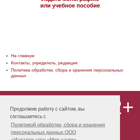
или учебное пособие
На главную
Контакты, учредитель, редакция
Политика обработки, сбора и хранения персональных
данных
12+
© ООО «Издательство «Мир науки» \
«Publishing company «World of science»,
Продолжив работу с сайтом, вы
LLC Материалы, размещенные на сайте,
соглашаетесь с
охраняются Законом о защите авторских
прав. Публикация любых материалов
Политикой обработки, сбора и хранения
этого сайта запрещена без
персональных данных ООО
предварительного согласования с
издательством. Авторские права на
«Издательство «Мир науки»