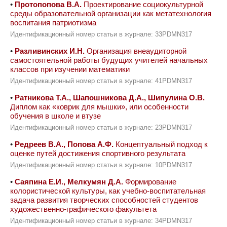
•
Протопопова В.А.
Проектирование социокультурной
среды образовательной организации как метатехнология
воспитания патриотизма
Идентификационный номер статьи в журнале: 33PDMN317
•
Разливинских И.Н.
Организация внеаудиторной
самостоятельной работы будущих учителей начальных
классов при изучении математики
Идентификационный номер статьи в журнале: 41PDMN317
•
Ратникова Т.А., Шапошникова Д.А., Шипулина О.В.
Диплом как «коврик для мышки», или особенности
обучения в школе и втузе
Идентификационный номер статьи в журнале: 23PDMN317
•
Редреев В.А., Попова А.Ф.
Концептуальный подход к
оценке путей достижения спортивного результата
Идентификационный номер статьи в журнале: 10PDMN317
•
Саяпина Е.И., Мелкумян Д.А.
Формирование
колористической культуры, как учебно-воспитательная
задача развития творческих способностей студентов
художественно-графического факультета
Идентификационный номер статьи в журнале: 34PDMN317