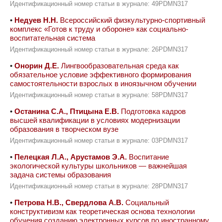
Идентификационный номер статьи в журнале: 49PDMN317
•
Недуев Н.Н.
Всероссийский физкультурно-спортивный
комплекс «Готов к труду и обороне» как социально-
воспитательная система
Идентификационный номер статьи в журнале: 26PDMN317
•
Онорин Д.Е.
Лингвообразовательная среда как
обязательное условие эффективного формирования
самостоятельности взрослых в иноязычном обучении
Идентификационный номер статьи в журнале: 58PDMN317
•
Останина С.А., Птицына Е.В.
Подготовка кадров
высшей квалификации в условиях модернизации
образования в творческом вузе
Идентификационный номер статьи в журнале: 03PDMN317
•
Пелецкая Л.А., Арустамов Э.А.
Воспитание
экологической культуры школьников — важнейшая
задача системы образования
Идентификационный номер статьи в журнале: 28PDMN317
•
Петрова Н.В., Свердлова А.В.
Социальный
конструктивизм как теоретическая основа технологии
обучения созданию электронных курсов по иностранному