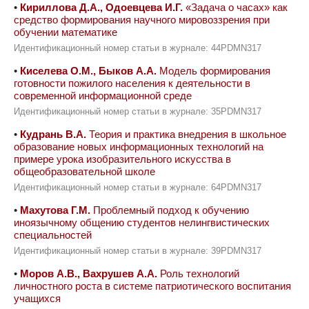
•
Кириллова Д.А., Одоевцева И.Г.
«Задача о часах» как
средство формирования научного мировоззрения при
обучении математике
Идентификационный номер статьи в журнале: 44PDMN317
•
Киселева О.М., Быков А.А.
Модель формирования
готовности пожилого населения к деятельности в
современной информационной среде
Идентификационный номер статьи в журнале: 35PDMN317
•
Кудрань В.А.
Теория и практика внедрения в школьное
образование новых информационных технологий на
примере урока изобразительного искусства в
общеобразовательной школе
Идентификационный номер статьи в журнале: 64PDMN317
•
Махутова Г.М.
Проблемный подход к обучению
иноязычному общению студентов нелингвистических
специальностей
Идентификационный номер статьи в журнале: 39PDMN317
•
Моров А.В., Вахрушев А.А.
Роль технологий
личностного роста в системе патриотического воспитания
учащихся