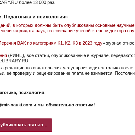
RARY.RU более 13 000 раз.
. Педагогика и психология»
аний, в которых должны быть опубликованы основные научные
епени кандидата наук, на соискание ученой степени доктора на
речня ВАК по категориям К1, К2, К3 в 2023 году
» журнал относ
ания
(РИНЦ), все статьи, опубликованные в журнале, передаютс
 eLIBRARY.RU;
а редакционно-издательских услуг производится только после т
тьи, её проверку и рецензирование плата не взимается. Постоян
агогика, психология
.
@mir-nauki.com и мы обязательно ответим!
убликовать статью…