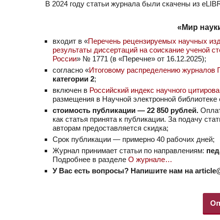
В 2024 году статьи журнала были скачены из eLIB
«Мир науки
входит в «
Перечень рецензируемых научных изд
результаты диссертаций на соискание ученой ст
России
» № 1771 (в «Перечне» от 16.12.2025);
согласно «
Итоговому распределению журналов Пе
категории 2
;
включен в
Российский индекс научного цитиров
размещения в Научной электронной библиотеке
стоимость публикации — 22 850 рублей.
Оплат
как статья принята к публикации. За подачу ста
авторам предоставляется скидка;
Срок публикации — примерно 40 рабочих дней;
Журнал принимает статьи по направлениям:
пед
Подробнее в разделе
О журнале…
У Вас есть вопросы? Напишите нам на article
Оп