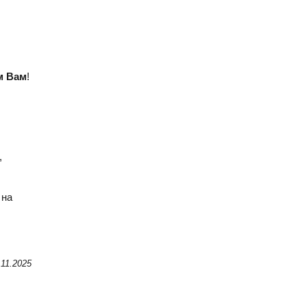
м Вам
!
,
 на
11.2025