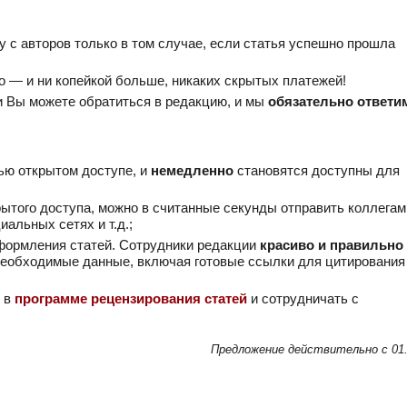
 с авторов только в том случае, если статья успешно прошла
но — и ни копейкой больше, никаких скрытых платежей!
и Вы можете обратиться в редакцию, и мы
обязательно ответи
ью открытом доступе, и
немедленно
становятся доступны для
ытого доступа, можно в считанные секунды отправить коллегам
иальных сетях и т.д.;
формления статей. Сотрудники редакции
красиво и правильно
 необходимые данные, включая готовые ссылки для цитирования
е в
программе рецензирования статей
и сотрудничать с
Предложение действительно c 01.