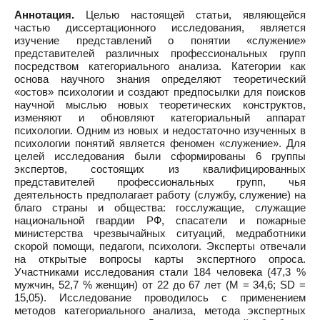
Аннотация.
Целью настоящей статьи, являющейся
частью диссертационного исследования, является
изучение представлений о понятии «служение»
представителей различных профессиональных групп
посредством категориального анализа. Категории как
основа научного знания определяют теоретический
«остов» психологии и создают предпосылки для поисков
научной мыслью новых теоретических конструктов,
изменяют и обновляют категориальный аппарат
психологии. Одним из новых и недостаточно изученных в
психологии понятий является феномен «служение». Для
целей исследования были сформированы 6 группы
экспертов, состоящих из квалифицированных
представителей профессиональных групп, чья
деятельность предполагает работу (службу, служение) на
благо страны и общества: госслужащие, служащие
национальной гвардии РФ, спасатели и пожарные
министерства чрезвычайных ситуаций, медработники
скорой помощи, педагоги, психологи. Эксперты отвечали
на открытые вопросы карты экспертного опроса.
Участниками исследования стали 184 человека (47,3 %
мужчин, 52,7 % женщин) от 22 до 67 лет (M = 34,6; SD =
15,05). Исследование проводилось с применением
методов категориального анализа, метода экспертных