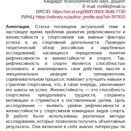
Кандидат психологических наук, доцент
E-mail: mn66@mail.ru
ORCID:
https://orcid.org/0000-0003-3648-7730
РИНЦ:
https://elibrary.ru/author_profile.asp?id=397810
Аннотация.
Статья посвящена актуальной теме в
настоящее время проблеме развития рефлексивности и
жизнестойкости у спортсменов как важные факторы
успеха в их спортивной деятельности. Проведен
теоретический обзор российских и зарубежных
исследований, касающихся определения понятия
рефлексивности и жизнестойкости в спорте. Так,
рефлексивность в спорте является способностью
осознавать и анализировать свои действия, мысли и
эмоциональные реакции в тренировочном,
соревновательном процессе; помогает улучшить навыки и
стратегии спортсмена, что, в свою очередь, увеличивает
его шансы на успех. Жизнестойкость — это способность
спортсмена преодолевать трудности, сохранять
мотивацию и стремиться к поставленным целям. Цель
исследования — выявить уровни рефлексивности и
жизнестойкости у спортсменов командных видов спорта.
В работе были использованы различные методы
исследования, которые позволили получить объективные
результаты. Они включали в себя анализ литературы по