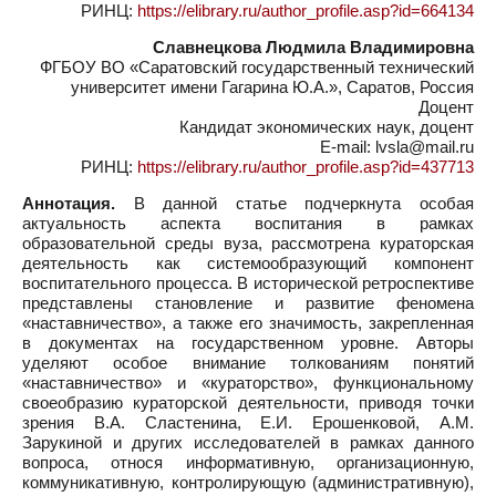
РИНЦ:
https://elibrary.ru/author_profile.asp?id=664134
Славнецкова Людмила Владимировна
ФГБОУ ВО «Саратовский государственный технический
университет имени Гагарина Ю.А.», Саратов, Россия
Доцент
Кандидат экономических наук, доцент
E-mail: lvsla@mail.ru
РИНЦ:
https://elibrary.ru/author_profile.asp?id=437713
Аннотация.
В данной статье подчеркнута особая
актуальность аспекта воспитания в рамках
образовательной среды вуза, рассмотрена кураторская
деятельность как системообразующий компонент
воспитательного процесса. В исторической ретроспективе
представлены становление и развитие феномена
«наставничество», а также его значимость, закрепленная
в документах на государственном уровне. Авторы
уделяют особое внимание толкованиям понятий
«наставничество» и «кураторство», функциональному
своеобразию кураторской деятельности, приводя точки
зрения В.А. Сластенина, Е.И. Ерошенковой, А.М.
Зарукиной и других исследователей в рамках данного
вопроса, относя информативную, организационную,
коммуникативную, контролирующую (административную),