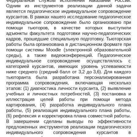
Федеральной службы исполнения наказаний России.
Одним из инструментов реализации данной задачи
является педагогическое индивидуальное сопровождение
курсантов. В рамках нашего исследование педагогическое
индивидуальное сопровождение было организовано при
помощи тьюторов, в качестве которых выступили
адъюнкты факультета подготовки научно-педагогических
кадров, прошедшие специальную подготовку. Тьюторская
работы была организована в дистанционном формате при
помощи системы Moodle (электронной образовательной
среды), а также видеоконференций. Педагогическое
индивидуальное сопровождение осуществлялось с
категорией курсантов, имеющих уровень успеваемости
ниже среднего (средний балл от 3,2 до 3,6). Для каждого
тьюторанта была разработана персонализированная
программа сопровождения, включающая несколько
этапов: (1) диагностика личности курсанта, (2) выявление
учебных и личностных потребностей, (3) постановка и
иллюстрация целей работы при помощи метода
картирования, (4) разработка индивидуального плана
работы, (5) реализация индивидуального плана работы,
(6) рефлексия и корректировка плана совместной работы.
В завершении сделаны выводы по эффективности
предложенных инструментов реализации педагогического
индивидуального сопровождения курсантов в