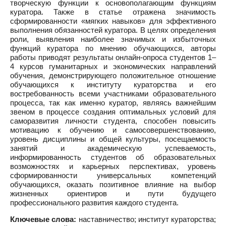
творческую функции к основополагающим функциям
куратора. Также в статье отражена значимость
сформированности «мягких навыков» для эффективного
выполнения обязанностей куратора. В целях определения
роли, выявления наиболее значимых и избыточных
функций куратора по мнению обучающихся, авторы
работы приводят результаты онлайн-опроса студентов 1–
4 курсов гуманитарных и экономических направлений
обучения, демонстрирующего положительное отношение
обучающихся к институту кураторства и его
востребованность всеми участниками образовательного
процесса, так как именно куратор, являясь важнейшим
звеном в процессе создания оптимальных условий для
саморазвития личности студента, способен повысить
мотивацию к обучению и самосовершенствованию,
уровень дисциплины и общей культуры, посещаемость
занятий и академическую успеваемость,
информированность студентов об образовательных
возможностях и карьерных перспективах, уровень
сформированности универсальных компетенций
обучающихся, оказать позитивное влияние на выбор
жизненных ориентиров и пути будущего
профессионального развития каждого студента.
Ключевые слова:
наставничество; институт кураторства;