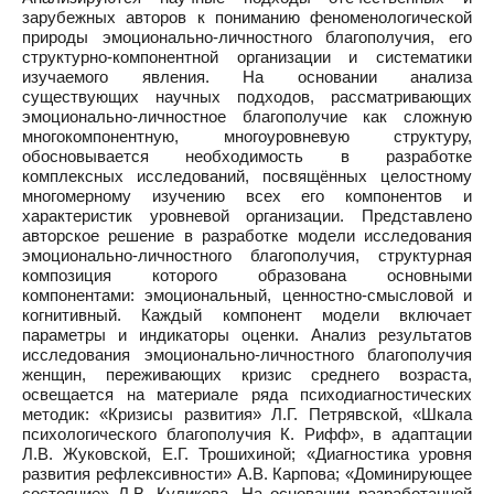
зарубежных авторов к пониманию феноменологической
природы эмоционально-личностного благополучия, его
структурно-компонентной организации и систематики
изучаемого явления. На основании анализа
существующих научных подходов, рассматривающих
эмоционально-личностное благополучие как сложную
многокомпонентную, многоуровневую структуру,
обосновывается необходимость в разработке
комплексных исследований, посвящённых целостному
многомерному изучению всех его компонентов и
характеристик уровневой организации. Представлено
авторское решение в разработке модели исследования
эмоционально-личностного благополучия, структурная
композиция которого образована основными
компонентами: эмоциональный, ценностно-смысловой и
когнитивный. Каждый компонент модели включает
параметры и индикаторы оценки. Анализ результатов
исследования эмоционально-личностного благополучия
женщин, переживающих кризис среднего возраста,
освещается на материале ряда психодиагностических
методик: «Кризисы развития» Л.Г. Петрявской, «Шкала
психологического благополучия К. Рифф», в адаптации
Л.В. Жуковской, Е.Г. Трошихиной; «Диагностика уровня
развития рефлексивности» А.В. Карпова; «Доминирующее
состояние» Л.В. Куликова. На основании разработанной