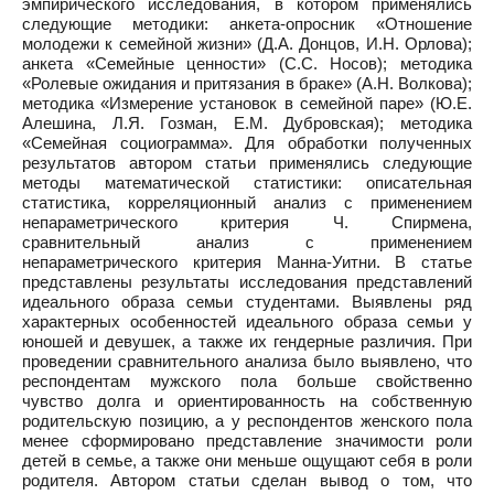
эмпирического исследования, в котором применялись
следующие методики: анкета-опросник «Отношение
молодежи к семейной жизни» (Д.А. Донцов, И.Н. Орлова);
анкета «Семейные ценности» (С.С. Носов); методика
«Ролевые ожидания и притязания в браке» (А.Н. Волкова);
методика «Измерение установок в семейной паре» (Ю.Е.
Алешина, Л.Я. Гозман, Е.М. Дубровская); методика
«Семейная социограмма». Для обработки полученных
результатов автором статьи применялись следующие
методы математической статистики: описательная
статистика, корреляционный анализ с применением
непараметрического критерия Ч. Спирмена,
сравнительный анализ с применением
непараметрического критерия Манна-Уитни. В статье
представлены результаты исследования представлений
идеального образа семьи студентами. Выявлены ряд
характерных особенностей идеального образа семьи у
юношей и девушек, а также их гендерные различия. При
проведении сравнительного анализа было выявлено, что
респондентам мужского пола больше свойственно
чувство долга и ориентированность на собственную
родительскую позицию, а у респондентов женского пола
менее сформировано представление значимости роли
детей в семье, а также они меньше ощущают себя в роли
родителя. Автором статьи сделан вывод о том, что