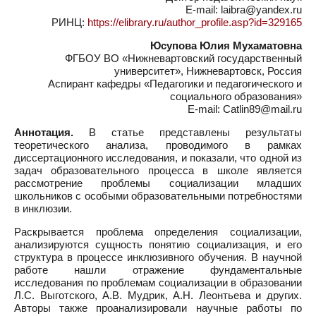
E-mail: laibra@yandex.ru
РИНЦ:
https://elibrary.ru/author_profile.asp?id=329165
Юсупова Юлия Мухаматовна
ФГБОУ ВО «Нижневартовский государственный
университет», Нижневартовск, Россия
Аспирант кафедры «Педагогики и педагогического и
социального образования»
E-mail: Catlin89@mail.ru
Аннотация.
В статье представлены результаты
теоретического анализа, проводимого в рамках
диссертационного исследования, и показали, что одной из
задач образовательного процесса в школе является
рассмотрение проблемы социализации младших
школьников с особыми образовательными потребностями
в инклюзии.
Раскрывается проблема определения социализации,
анализируются сущность понятию социализация, и его
структура в процессе инклюзивного обучения. В научной
работе нашли отражение фундаментальные
исследования по проблемам социализации в образовании
Л.С. Выготского, А.В. Мудрик, А.Н. Леонтьева и других.
Авторы также проанализировали научные работы по