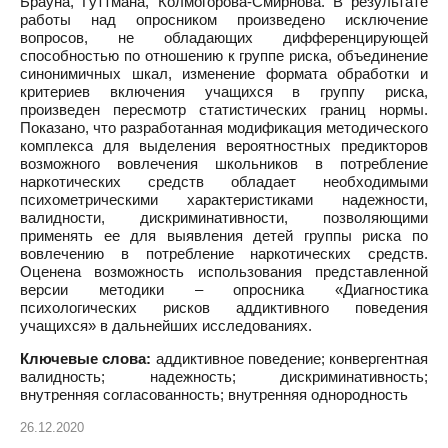
Брауна, Гуттмана, Колмогорова-Смирнова. В результате
работы над опросником произведено исключение
вопросов, не обладающих дифференцирующей
способностью по отношению к группе риска, объединение
синонимичных шкал, изменение формата обработки и
критериев включения учащихся в группу риска,
произведен пересмотр статистических границ нормы.
Показано, что разработанная модификация методического
комплекса для выделения вероятностных предикторов
возможного вовлечения школьников в потребление
наркотических средств обладает необходимыми
психометрическими характеристиками надежности,
валидности, дискриминативности, позволяющими
применять ее для выявления детей группы риска по
вовлечению в потребление наркотических средств.
Оценена возможность использования представленной
версии методики – опросника «Диагностика
психологических рисков аддиктивного поведения
учащихся» в дальнейших исследованиях.
Ключевые слова:
аддиктивное поведение; конвергентная
валидность; надежность; дискриминативность;
внутренняя согласованность; внутренняя однородность
26.12.2020