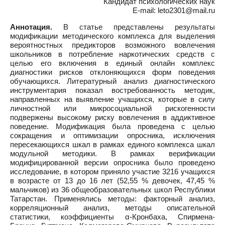
Кандидат психологических наук
E-mail: leto2301@mail.ru
Аннотация.
В статье представлены результаты
модификации методического комплекса для выделения
вероятностных предикторов возможного вовлечения
школьников в потребление наркотических средств с
целью его включения в единый онлайн комплекс
диагностики рисков отклоняющихся форм поведения
обучающихся. Литературный анализ диагностического
инструментария показал востребованность методик,
направленных на выявление учащихся, которые в силу
личностной или микросоциальной рискогенности
подвержены высокому риску вовлечения в аддиктивное
поведение. Модификация была проведена с целью
сокращения и оптимизации опросника, исключения
пересекающихся шкал в рамках единого комплекса шкал
модульной методики. В рамках верификации
модифицированной версии опросника было проведено
исследование, в котором приняло участие 3216 учащихся
в возрасте от 13 до 16 лет (52,55 % девочек, 47,45 %
мальчиков) из 36 общеобразовательных школ Республики
Татарстан. Применялись методы: факторный анализ,
корреляционный анализ, методы описательной
статистики, коэффициенты α-Кронбаха, Спирмена-