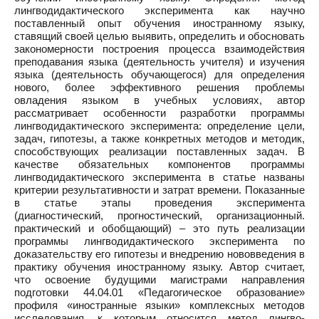
лингводидактического эксперимента как научно
поставленный опыт обучения иностранному языку,
ставящий своей целью выявить, определить и обосновать
закономерности построения процесса взаимодействия
преподавания языка (деятельность учителя) и изучения
языка (деятельность обучающегося) для определения
нового, более эффективного решения проблемы
овладения языком в учебных условиях, автор
рассматривает особенности разработки программы
лингводидактического эксперимента: определение цели,
задач, гипотезы, а также конкретных методов и методик,
способствующих реализации поставленных задач. В
качестве обязательных компонентов программы
лингводидактического эксперимента в статье названы
критерии результативности и затрат времени. Показанные
в статье этапы проведения эксперимента
(диагностический, прогностический, организационный.
практический и обобщающий) – это путь реализации
программы лингводидактического эксперимента по
доказательству его гипотезы и внедрению нововведения в
практику обучения иностранному языку. Автор считает,
что освоение будущими магистрами направления
подготовки 44.04.01 «Педагогическое образование»
профиля «иностранные языки» комплексных методов
исследования, к которым относится метод лингво-