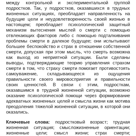
между контрольной и экспериментальной группой
подростков. Так, у подростков, оказавшихся в трудных
жизненных ситуациях, преобладает направленность на
будущие цели и неудовлетворенность своей жизнью в
настоящем; преобладает психологический защитный
механизм вытеснения мыслей о смерти с помощью
отвлекающих факторов либо с помощью подталкивания
проблемы смерти в далекое будущее; они испытывают
большее беспокойство и страх в отношении собственной
смерти, допуская при этом мысль, что смерть возможна
как выход из неприятной ситуации. Были сделаны
выводы, подтверждающие теорию управления страхом
смерти в том, что страху смерти помогает противостоять
самоуважение, складывающееся из ощущения
правильности своего мировосприятия и правильности
своих ценностей. В связи с этим, подросткам,
оказавшимся в трудной жизненной ситуации, возможно
оказание психологической помощи через формирование
адекватных жизненных целей и смысла жизни как мотива
преодоления тяжелой жизненной ситуации, в которой они
оказались.
Ключевые слова:
подростковый возраст; трудная
жизненная ситуация; смысложизненные ориентации;
жизненные цели; смысл жизни; страх смерти;