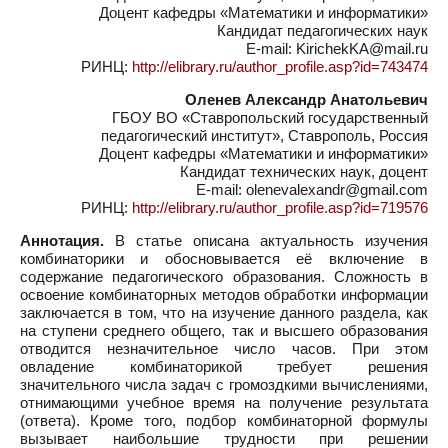
Доцент кафедры «Математики и информатики»
Кандидат педагогических наук
E-mail: KirichekKA@mail.ru
РИНЦ:
http://elibrary.ru/author_profile.asp?id=743474
Оленев Александр Анатольевич
ГБОУ ВО «Ставропольский государственный
педагогический институт», Ставрополь, Россия
Доцент кафедры «Математики и информатики»
Кандидат технических наук, доцент
E-mail: olenevalexandr@gmail.com
РИНЦ:
http://elibrary.ru/author_profile.asp?id=719576
Аннотация.
В статье описана актуальность изучения
комбинаторики и обосновывается её включение в
содержание педагогического образования. Сложность в
освоение комбинаторных методов обработки информации
заключается в том, что на изучение данного раздела, как
на ступени среднего общего, так и высшего образования
отводится незначительное число часов. При этом
овладение комбинаторикой требует решения
значительного числа задач с громоздкими вычислениями,
отнимающими учебное время на получение результата
(ответа). Кроме того, подбор комбинаторной формулы
вызывает наибольшие трудности при решении