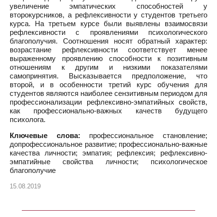
увеличение эмпатических способностей у
второкурсников, а рефлексивности у студентов третьего
курса. На третьем курсе были выявлены взаимосвязи
рефлексивности с проявлениями психологического
благополучия. Соотношения носят обратный характер:
возрастание рефлексивности соответствует менее
выраженному проявлению способности к позитивным
отношениям к другим и низкими показателями
самопринятия. Высказывается предположение, что
второй, и в особенности третий курс обучения для
студентов являются наиболее сензитивным периодом для
профессионализации рефлексивно-эмпатийных свойств,
как профессионально-важных качеств будущего
психолога.
Ключевые слова:
профессиональное становление;
допрофессиональное развитие; профессионально-важные
качества личности; эмпатия; рефлексия; рефлексивно-
эмпатийные свойства личности; психологическое
благополучие
15.08.2019