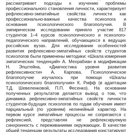
рассматривает подходы к изучению проблемы
профессионального становления личности, характеризует
рефлексивно-эмпатийные свойства личности как
профессионально-важные качества психолога и
основания психологического благополучия. В
эмпирическом исследовании приняло участие 817
студентов 1–4 курсов психологического и психолого-
педагогического направлений, обучающихся в ведущих
российских вузах. Для исследования особенностей
развития рефлексивно-эмпатийных свойств студентов
психологов были применены методики: «Шкала измерения
эмпатических тенденций» А. Мехрабиан в модификации
Н. Эпштейна, «Диагностика уровня развития
рефлексивности» А. Карпова. Психологическое
благополучие изучалось при помощи «Шкалы
психологического благополучия» К. Рифф (в адаптации
Т.Д. Шевеленковой, П.П. Фесенко). На основании
полученных результатов делается вывод о том, что
динамика рефлексивно-эмпатийных свойств личности
студентов-будущих психологов по годам обучения имеет
парциальный (по уровням) нелинейный характер. На
первом курсе эмпатийные процессы не сопрягаются с
рефлексией, представляя не рефлексируемую
синхронность с переживаниями окружающих. В качестве
общей тенденции результаты исследования констатируют