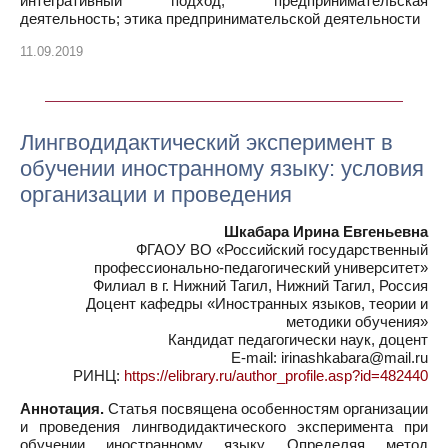
интегративный подход; предпринимательская
деятельность; этика предпринимательской деятельности
11.09.2019
Лингводидактический эксперимент в
обучении иностранному языку: условия
организации и проведения
Шкабара Ирина Евгеньевна
ФГАОУ ВО «Российский государственный
профессионально-педагогический университет»
Филиал в г. Нижний Тагил, Нижний Тагил, Россия
Доцент кафедры «Иностранных языков, теории и
методики обучения»
Кандидат педагогически наук, доцент
E-mail: irinashkabara@mail.ru
РИНЦ:
https://elibrary.ru/author_profile.asp?id=482440
Аннотация.
Статья посвящена особенностям организации
и проведения лингводидактического эксперимента при
обучении иностранному языку. Определяя метод