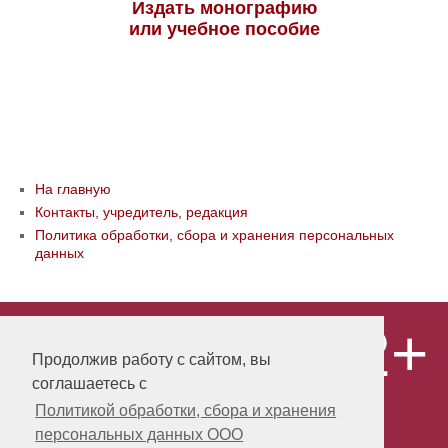
Издать монографию
или учебное пособие
На главную
Контакты, учредитель, редакция
Политика обработки, сбора и хранения персональных
данных
12+
© ООО «Издательство «Мир науки» \
«Publishing company «World of science»,
Продолжив работу с сайтом, вы
LLC Материалы, размещенные на сайте,
соглашаетесь с
охраняются Законом о защите авторских
прав. Публикация любых материалов
Политикой обработки, сбора и хранения
этого сайта запрещена без
персональных данных ООО
предварительного согласования с