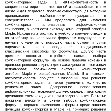
комбинаторных задач, а ИКТ-компетентность в
современном мире является одной из важнейших, в том
числе и для педагогов, поэтому существующая методика
преподавания комбинаторики нуждается в
совершенствовании. Мы предлагаем для изучения
комбинаторики использовать информационные
технологии, в частности систему компьютерной алгебры
Maple. Исходя из этого, часть учебного времени отводить
на отработку вычислений по формулам «вручную», т. е.
научить студентов с помощью листа бумаги и ручки
определять число соединений традиционным
классическим способом по формулам. Другую часть
времени посвятить отработке навыка выбора
комбинаторной формулы на основе правила (схемы) в
процессе решения задач, а для нахождения ответов задач
использовать возможности системы компьютерной
алгебры Maple и разработанных Maplet. Это позволит
автоматизировать процесс вычислений при решении
комбинаторных задач, а также увеличить количество
решаемых задач. Дозирование использования
информационных технологий должно определяться самим
преподавателем исходя из цели и задач занятия. В статье
показаны алгоритм и схема выбора комбинаторной
формулы, порядок применения и формат представления
функций комбинаторики в Maple на примерах решения