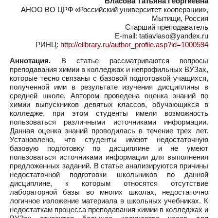
Власова Татьяна Георгиевна
АНОО ВО ЦРФ «Российский университет кооперации»,
Мытищи, Россия
Старший преподаватель
E-mail: tatiavlaso@yandex.ru
РИНЦ:
http://elibrary.ru/author_profile.asp?id=1000594
Аннотация.
В статье рассматриваются вопросы
преподавания химии в колледжах и непрофильных ВУЗах,
которые тесно связаны с базовой подготовкой учащихся,
полученной ими в результате изучения дисциплины в
средней школе. Автором проведена оценка знаний по
химии выпускников девятых классов, обучающихся в
колледже, при этом студенты имели возможность
пользоваться различными источниками информации.
Данная оценка знаний проводилась в течение трех лет.
Установлено, что студенты имеют недостаточную
базовую подготовку по дисциплине и не умеют
пользоваться источниками информации для выполнения
предложенных заданий. В статье анализируются причины
недостаточной подготовки школьников по данной
дисциплине, к которым относятся отсутствие
лабораторной базы во многих школах, недостаточно
логичное изложение материала в школьных учебниках. К
недостаткам процесса преподавания химии в колледжах и