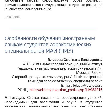
Ключевые слова:
самоотношение; образ родителя;
семья; самопринятие; самоуважение; гендерные различия;
юношество; самопонимание
02.09.2019
Особенности обучения иностранным
языкам студентов аэрокосмических
специальностей МАИ (НИУ)
Власова Светлана Викторовна
ФГБОУ ВО «Московский авиационный институт
(национальный исследовательский университет)»,
Москва, Россия
Старший преподаватель кафедры И-11 «Иностранный
язык для аэрокосмических специальностей»
E-mail: felucia@yandex.ru
РИНЦ:
https://elibrary.ru/author_profile.asp?id=861916
Аннотация.
Статья посвящена рассмотрению условий,
необходимых для воспитания и обучения студентов
технических направлений на занятиях иностранным