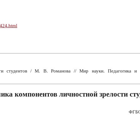
n424.html
ти студентов / М. В. Романова // Мир науки. Педагогика 
ика компонентов личностной зрелости сту
ФГБО