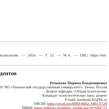
и психология. — 2024. — Т 12. — №4. — URL: https://mir-
дентов
Романова Марина Владимировна
У ВО «Пензенский государственный университет», Пенза, Россия
Доцент кафедры «Общая психология»
Кандидат психологических наук, доцент
E-mail: marinaaa.82@bk.ru
ORCID:
https://orcid.org/0000-0002-3481-0728
РИНЦ:
https://elibrary.ru/author_profile.asp?id=684723