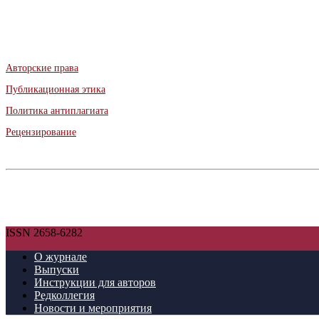
Авторские права
Публикационная этика
Политика антиплагиата
Рецензирование
ISSN 2658-6282
О журнале
Выпуски
Инструкции для авторов
Редколлегия
Новости и мероприятия