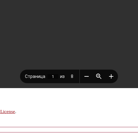
 License
.