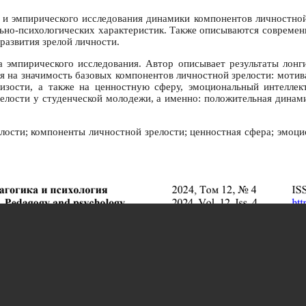
 и эмпирического исследования динамики компонентов личностной
ьно-психологических характеристик. Также описываются современн
развития зрелой личности.
за эмпирического исследования. Автор описывает результаты лонг
ся на значимость базовых компонентов личностной зрелости: мотив
близости, а также на ценностную сферу, эмоциональный интеллек
елости у студенческой молодежи, а именно: положительная динами
лости; компоненты личностной зрелости; ценностная сфера; эмоци