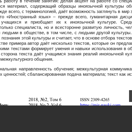
 работу в течение занятия: делая акцент на работе со специ
мся материал, содержащий образцы иноязычной культуры об
де всего, с терминологией, даёт возможность заглянуть в мир 
что «Иностранный язык» – прежде всего, гуманитарная дисци
у учащихся и приобщает их к иноязычной культуре. Сред
олько специалиста, но и всесторонне развитую личность, чел
 людьми в обществе, в том числе, с людьми другой культуры.
 познания этой культуры и считает, что в основе отбора тексто
стве примера автор даёт несколько текстов, которые он предла
такими текстами формирует умения и навыки использования в 
 сторона текста даёт учащимся знания реалий иноязычной кул
 межкультурного общения.
альная направленность обучения; межкультурная коммуника
х ценностей; сбалансированная подача материала; текст как и