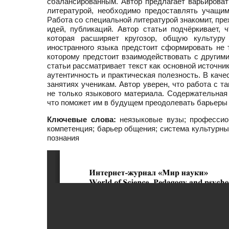
сбалансированным. Автор предлагает варьировать
литературой, необходимо предоставлять учащи
Работа со специальной литературой знакомит, преж
идей, публикаций. Автор статьи подчёркивает, 
которая расширяет кругозор, общую культур
иностранного языка предстоит сформировать не т
которому предстоит взаимодействовать с другими
статьи рассматривает текст как основной источник
аутентичность и практическая полезность. В каче
занятиях ученикам. Автор уверен, что работа с 
не только языкового материала. Содержательная
что поможет им в будущем преодолевать барьеры
Ключевые слова:
неязыковые вузы; профессион
компетенция; барьер общения; система культурны
познания