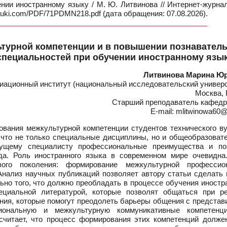
нии иностранному языку / М. Ю. Литвинова // Интернет-журна
nauki.com/PDF/71PDMN218.pdf (дата обращения: 07.08.2026).
ьтурной компетенции и в повышении познавател
специальностей при обучении иностранному язы
Литвинова Марина Ю
ационный институт (национальный исследовательский универс
Москва, 
Старший преподаватель кафедр
E-mail: mlitwinowa60@
ания межкультурной компетенции студентов технического ву
, что не только специальные дисциплины, но и общеобразоват
ущему специалисту профессиональные преимущества и по
а. Роль иностранного языка в современном мире очевидна
ого поколения: формирование межкультурной профессио
Анализ научных публикаций позволяет автору статьи сделать 
льно того, что должно преобладать в процессе обучения иност
циальной литературой, которые позволят общаться при р
ния, которые помогут преодолеть барьеры общения с представ
иональную и межкультурную коммуникативные компетенц
считает, что процесс формирования этих компетенций долже