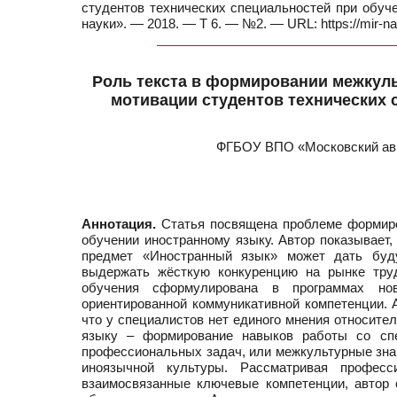
студентов технических специальностей при обуче
науки». — 2018. — Т 6. — №2. — URL: https://mir-
Роль текста в формировании межкул
мотивации студентов технических 
ФГБОУ ВПО «Московский ави
Аннотация.
Статья посвящена проблеме формиров
обучении иностранному языку. Автор показывает
предмет «Иностранный язык» может дать буд
выдержать жёсткую конкуренцию на рынке труд
обучения сформулирована в программах нов
ориентированной коммуникативной компетенции. 
что у специалистов нет единого мнения относите
языку – формирование навыков работы со спе
профессиональных задач, или межкультурные зна
иноязычной культуры. Рассматривая професс
взаимосвязанные ключевые компетенции, автор 