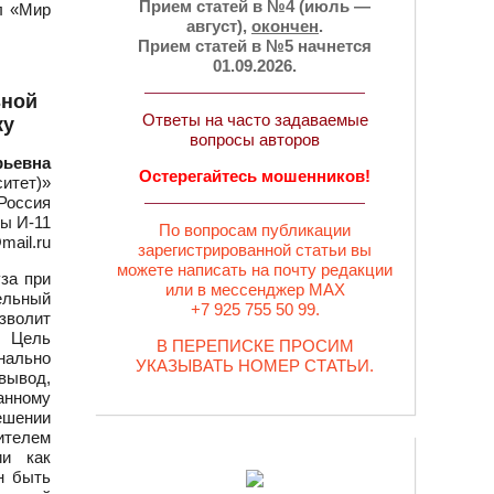
Прием статей в №4 (июль —
л «Мир
август),
окончен
.
Прием статей в №5 начнется
01.09.2026.
ьной
Ответы на часто задаваемые
ку
вопросы авторов
рьевна
Остерегайтесь мошенников!
итет)»
Россия
ы И-11
По вопросам публикации
mail.ru
зарегистрированной статьи вы
можете написать на почту редакции
за при
или в мессенджер MAX
ельный
+7 925 755 50 99.
зволит
. Цель
В ПЕРЕПИСКЕ ПРОСИМ
нально
УКАЗЫВАТЬ НОМЕР СТАТЬИ.
вывод,
ранному
ешении
ителем
ии как
н быть