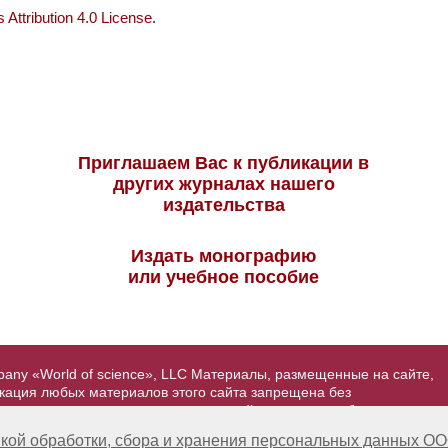
Attribution 4.0 License
.
Приглашаем Вас к публикации в
других журналах нашего
издательства
Издать монографию
или учебное пособие
pany «World of science», LLC Материалы, размещенные на сайте,
икация любых материалов этого сайта запрещена без
вторские права на размещенные на сайте научные публикации
йта - Александр Павлов, pavlov@mir-nauki.com
кой обработки, сбора и хранения персональных данных ОО