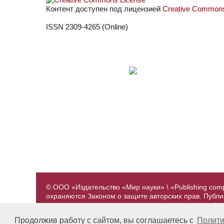
Контент доступен под лицензией
Creative Commons 
ISSN 2309-4265 (Online)
© ООО «Издательство «Мир науки» \ «Publishing com
охраняются Законом о защите авторских прав. Публ
предварительного согласования с издательством. А
принадлежат их авторам. Разработка и поддержка са
Продолжив работу с сайтом, вы соглашаетесь с
Полити