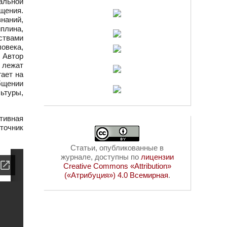
альной
щения.
знаний,
плина,
ствами
овека,
 Автор
в лежат
гает на
общении
ьтуры,
тивная
сточник
Статьи, опубликованные в
журнале, доступны по
лицензии
Creative Commons «Attribution»
(«Атрибуция») 4.0 Всемирная
.