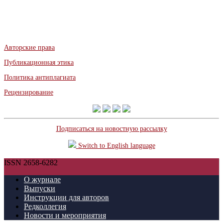
Авторские права
Публикационная этика
Политика антиплагиата
Рецензирование
Подписаться на новостную рассылку
Switch to English language
ISSN 2658-6282
О журнале
Выпуски
Инструкции для авторов
Редколлегия
Новости и мероприятия