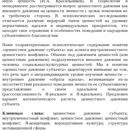
иную ценность (И.А. Красильников). В социологии и
менеджменте рассматривается вопрос ценностного давления как
внешнего давления на ценности личности с целью изменения их
в требуемую сторону. В психологических исследованиях
отмечается различие иерархий типов ценностей на уровнях
нормативных идеалов и индивидуальных приоритетов, что
находит свое отражение в особенностях поведения и ощущении
субъективного благополучия.
Нами охарактеризовано психологическое содержание понятия
«ценностное давление субъекта» как аспекта внутриличностного
ценностного конфликта. Обычно под давлением ценностей (или
ценностным давлением) подразумевается внешнее давление на
человека социальных/культурных ценностей. Мы в понятии
«ценностное давление субъекта» акцентируем внимание на том,
что речь идет о интраиндивидном уровне изучения личности —
внутреннее давление «образа идеала», возникающее из-за
несоответствия реального поведения личности ее субъективному
представлению о своем идеальном поведении
(рассогласованность Я-реальное и Я-идеальное). Предложен
вариант математического расчета ценностного давления
субъекта.
Ключевые слова:
ценностное давление субъекта;
внутриличностный конфликт; ценностное давление; ценностный
конфликт; Я-концепция; корпоративная культура; структура
мотивационной сферы