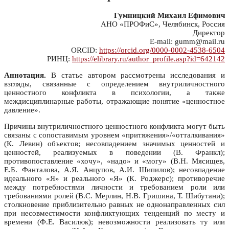
Гумницкий Михаил Ефимович
АНО «ПРОФиС», Челябинск, Россия
Директор
E-mail: gumm@mail.ru
ORCID:
https://orcid.org/0000-0002-4538-6504
РИНЦ:
https://elibrary.ru/author_profile.asp?id=642142
Аннотация.
В статье автором рассмотрены исследования и
взгляды, связанные с определением внутриличностного
ценностного конфликта в психологии, а также
междисциплинарные работы, отражающие понятие «ценностное
давление».
Причины внутриличностного ценностного конфликта могут быть
связаны с сопоставимым уровнем «притяжения»/«отталкивания»
(К. Левин) объектов; несовпадением значимых ценностей и
ценностей, реализуемых в поведении (В. Франкл);
противопоставление «хочу», «надо» и «могу» (В.Н. Мясищев,
Е.Б. Фанталова, А.Я. Анцупов, А.И. Шипилов); несовпадение
идеального «Я» и реального «Я» (К. Роджерс); противоречие
между потребностями личности и требованием роли или
требованиями ролей (В.С. Мерлин, Н.В. Гришина, Т. Шибутани);
столкновение приблизительно равных не однонаправленных сил
при несовместимости конфликтующих тенденций по месту и
времени (Ф.Е. Василюк); невозможности реализовать ту или