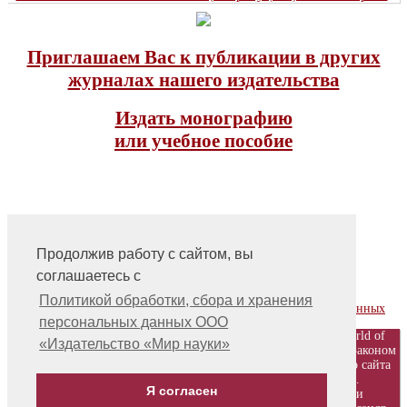
Приглашаем Вас к публикации в других
журналах нашего издательства
Издать монографию
или учебное пособие
Продолжив работу с сайтом, вы
соглашаетесь с
На главную
Контакты, учредитель, редакция
Политикой обработки, сбора и хранения
Политика обработки, сбора и хранения персональных данных
персональных данных ООО
© ООО «Издательство «Мир науки» \ «Publishing company «World of
«Издательство «Мир науки»
science», LLC Материалы, размещенные на сайте, охраняются Законом
о защите авторских прав. Публикация любых материалов этого сайта
запрещена без предварительного согласования с издательством.
Я согласен
Авторские права на размещенные на сайте научные публикации