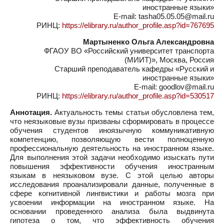
иностранные языки»
E-mail: tasha05.05.05@mail.ru
РИНЦ:
https://elibrary.ru/author_profile.asp?id=767695
Мартыненко Ольга Александровна
ФГАОУ ВО «Российский университет транспорта
(МИИТ)», Москва, Россия
Старший преподаватель кафедры «Русский и
иностранные языки»
E-mail: goodlov@mail.ru
РИНЦ:
https://elibrary.ru/author_profile.asp?id=530517
Аннотация.
Актуальность темы статьи обусловлена тем,
что неязыковые вузы призваны сформировать в процессе
обучения студентов иноязычную коммуникативную
компетенцию, позволяющую вести полноценную
профессиональную деятельность на иностранном языке.
Для выполнения этой задачи необходимо изыскать пути
повышения эффективности обучения иностранным
языкам в неязыковом вузе. С этой целью авторы
исследования проанализировали данные, полученные в
сфере когнитивной лингвистики и работы мозга при
усвоении информации на иностранном языке. На
основании проведенного анализа была выдвинута
гипотеза о том, что эффективность обучения